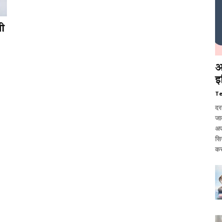
णी
आ
इ
T
दर
जात
अप
सि
कर