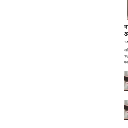
न
अ
T
नाश
१६
पण