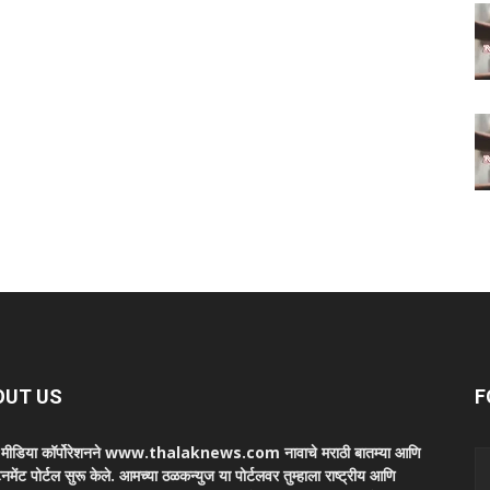
OUT US
F
ा मीडिया कॉर्पोरेशनने www.thalaknews.com नावाचे मराठी बातम्या आणि
ेनमेंट पोर्टल सुरू केले. आमच्या ठळकन्युज या पोर्टलवर तुम्हाला राष्ट्रीय आणि