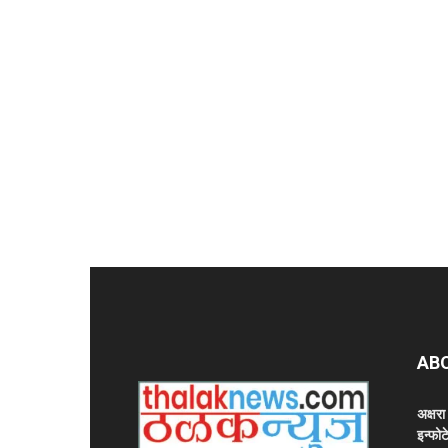
AB
अक्षर
इन्फोट