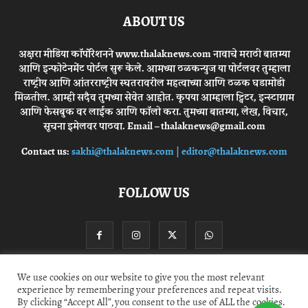
ABOUT US
अक्षरा मीडिया कॉर्पोरेशनने www.thalaknews.com नावाचे मराठी बातम्या
आणि इन्फोटेनमेंट पोर्टल सुरू केले. आमच्या ठळकन्युज या पोर्टलवर तुम्हाला
राष्ट्रीय आणि आंतरराष्ट्रीय स्घतरावरील महत्वाच्या आणि ठळक घडामोडी
मिळतील. आम्ही सदैव तुमच्या सेवेत आहोत. कृपया आम्हाला ट्विटर, इन्स्टाग्राम
आणि फेसबुक वर लाईक आणि फॉलो करा. तुमच्या बातम्या, लेख, विचार,
सूचना इमेलवर पाठवा. Email – thalaknews@gmail.com
Contact us:
sakhi@thalaknews.com | editor@thalaknews.com
FOLLOW US
We use cookies on our website to give you the most relevant
experience by remembering your preferences and repeat visits.
Privacy Policy
Contact Us
By clicking “Accept All”, you consent to the use of ALL the cookies.