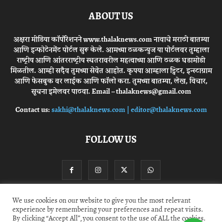
ABOUT US
अक्षरा मीडिया कॉर्पोरेशनने www.thalaknews.com नावाचे मराठी बातम्या
आणि इन्फोटेनमेंट पोर्टल सुरू केले. आमच्या ठळकन्युज या पोर्टलवर तुम्हाला
राष्ट्रीय आणि आंतरराष्ट्रीय स्घतरावरील महत्वाच्या आणि ठळक घडामोडी
मिळतील. आम्ही सदैव तुमच्या सेवेत आहोत. कृपया आम्हाला ट्विटर, इन्स्टाग्राम
आणि फेसबुक वर लाईक आणि फॉलो करा. तुमच्या बातम्या, लेख, विचार,
सूचना इमेलवर पाठवा. Email – thalaknews@gmail.com
Contact us:
sakhi@thalaknews.com | editor@thalaknews.com
FOLLOW US
We use cookies on our website to give you the most relevant
experience by remembering your preferences and repeat visits.
Privacy Policy
Contact Us
By clicking “Accept All”, you consent to the use of ALL the cookies.