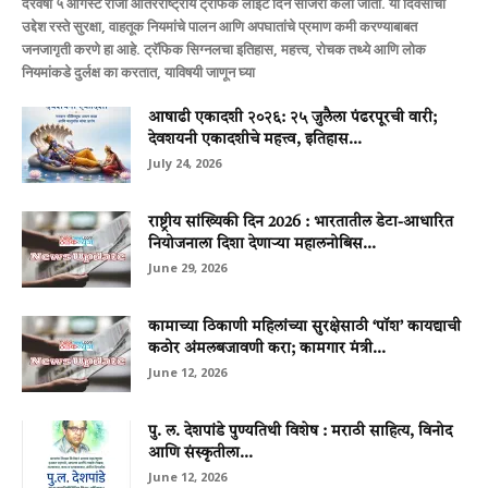
दरवर्षी ५ ऑगस्ट रोजी आंतरराष्ट्रीय ट्रॅफिक लाईट दिन साजरा केला जातो. या दिवसाचा
उद्देश रस्ते सुरक्षा, वाहतूक नियमांचे पालन आणि अपघातांचे प्रमाण कमी करण्याबाबत
जनजागृती करणे हा आहे. ट्रॅफिक सिग्नलचा इतिहास, महत्त्व, रोचक तथ्ये आणि लोक
नियमांकडे दुर्लक्ष का करतात, याविषयी जाणून घ्या
आषाढी एकादशी २०२६: २५ जुलैला पंढरपूरची वारी;
देवशयनी एकादशीचे महत्त्व, इतिहास...
July 24, 2026
राष्ट्रीय सांख्यिकी दिन 2026 : भारतातील डेटा-आधारित
नियोजनाला दिशा देणाऱ्या महालनोबिस...
June 29, 2026
कामाच्या ठिकाणी महिलांच्या सुरक्षेसाठी ‘पॉश’ कायद्याची
कठोर अंमलबजावणी करा; कामगार मंत्री...
June 12, 2026
पु. ल. देशपांडे पुण्यतिथी विशेष : मराठी साहित्य, विनोद
आणि संस्कृतीला...
June 12, 2026