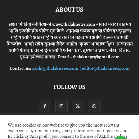
ABOUT US
अक्षरा मीडिया कॉर्पोरेशनने www.thalaknews.com नावाचे मराठी बातम्या
आणि इन्फोटेनमेंट पोर्टल सुरू केले. आमच्या ठळकन्युज या पोर्टलवर तुम्हाला
राष्ट्रीय आणि आंतरराष्ट्रीय स्घतरावरील महत्वाच्या आणि ठळक घडामोडी
मिळतील. आम्ही सदैव तुमच्या सेवेत आहोत. कृपया आम्हाला ट्विटर, इन्स्टाग्राम
आणि फेसबुक वर लाईक आणि फॉलो करा. तुमच्या बातम्या, लेख, विचार,
सूचना इमेलवर पाठवा. Email – thalaknews@gmail.com
Contact us:
sakhi@thalaknews.com | editor@thalaknews.com
FOLLOW US
We use cookies on our website to give you the most relevant
experience by remembering your preferences and repeat visits.
Privacy Policy
Contact Us
By clicking “Accept All”, you consent to the use of ALL the cookies.