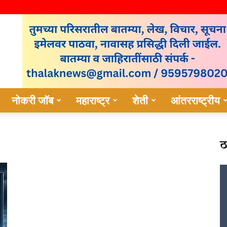
नोकरी जॉब
महाराष्ट्र
शेती
आंतरराष्ट्रीय
ठ