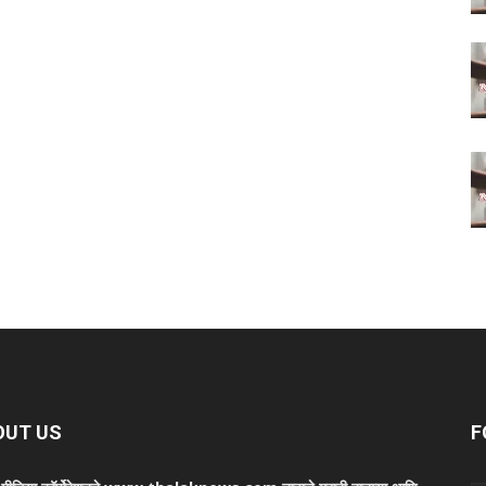
OUT US
F