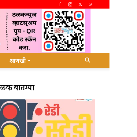
आणखी
ळक बातम्या