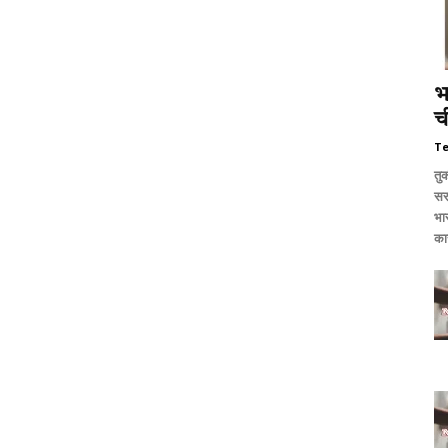
भ
च
T
तुर
सर
भा
का