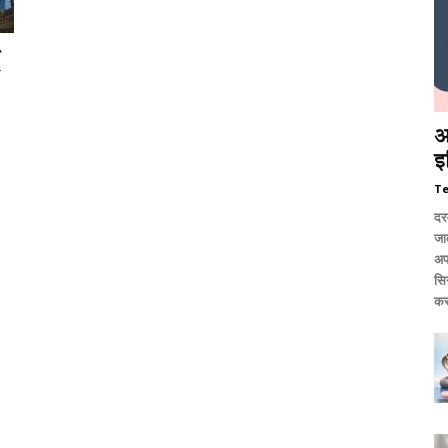
आ
इ
T
दर
जात
अप
सि
कर