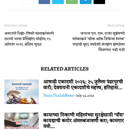
Previous article
Next article
अमराठी रिक्षा-टॅक्सी चालकांसाठी
जनरल एन. एस. राजा सुब्रमणी
मराठी भाषा प्रशिक्षण मोहीम; १५
यांच्याकडे ‘चीफ ऑफ डिफेन्स स्टाफ’
ऑगस्ट २०२६ अंतिम मुदत
पदाची धुरा; स्वदेशी संरक्षण क्षमतेला
मिळणार नवी गती
RELATED ARTICLES
आषाढी एकादशी २०२६: २५ जुलैला पंढरपूरची
वारी; देवशयनी एकादशीचे महत्त्व, इतिहास...
Team ThalakNews
-
July 24, 2026
कामाच्या ठिकाणी महिलांच्या सुरक्षेसाठी ‘पॉश’
कायद्याची कठोर अंमलबजावणी करा; कामगार
मंत्री...