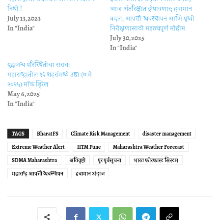
निधी !
आज अंतरिक्षात झेपावणार; हवामान
July 13, 2023
बदल, आपत्ती व्यवस्थापन आणि पृथ्वी
In "India"
निरीक्षणासाठी महत्त्वपूर्ण मोहीम
July 30, 2025
In "India"
युद्धजन्य परिस्थितीचा सराव:
महाराष्ट्रातील १६ शहरांमध्ये उद्या (७ मे
२०२५) मॉक ड्रिल
May 6, 2025
In "India"
TAGS
BharatFS
Climate Risk Management
disaster management
Extreme Weather Alert
IITM Pune
Maharashtra Weather Forecast
SDMA Maharashtra
अतिवृष्टी
पूर पूर्वसूचना
भारत फोरकास्ट सिस्टम
महाराष्ट्र आपत्ती व्यवस्थापन
हवामान अंदाज