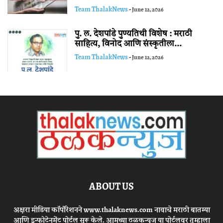
Team ThalakNews
-
June 12, 2026
पु. ल. देशपांडे पुण्यतिथी विशेष : मराठी
साहित्य, विनोद आणि संस्कृतीला...
Team ThalakNews
-
June 12, 2026
ABOUT US
अक्षरा मीडिया कॉर्पोरेशनने www.thalaknews.com नावाचे मराठी बातम्या
आणि इन्फोटेनमेंट पोर्टल सुरू केले. आमच्या ठळकन्युज या पोर्टलवर तुम्हाला