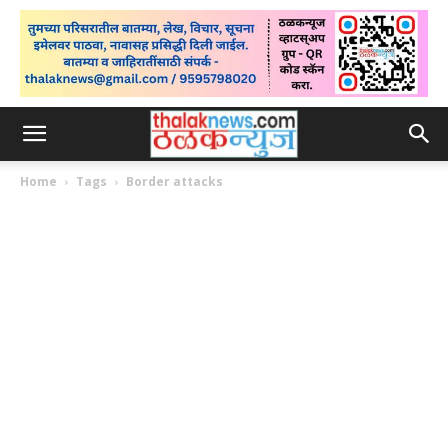
Home
Tags
Border attacks