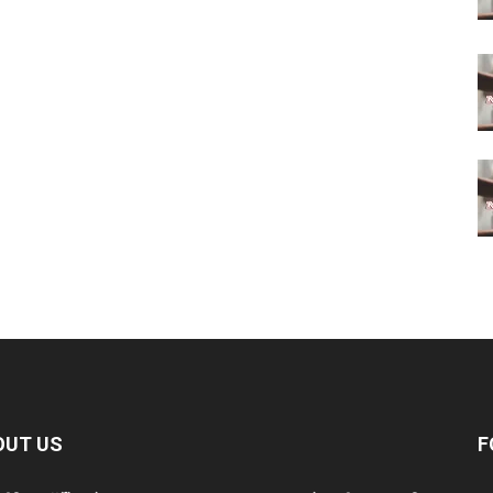
OUT US
F