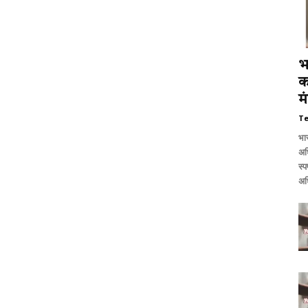
भ
क
मं
T
भार
अध
स्प
अधि