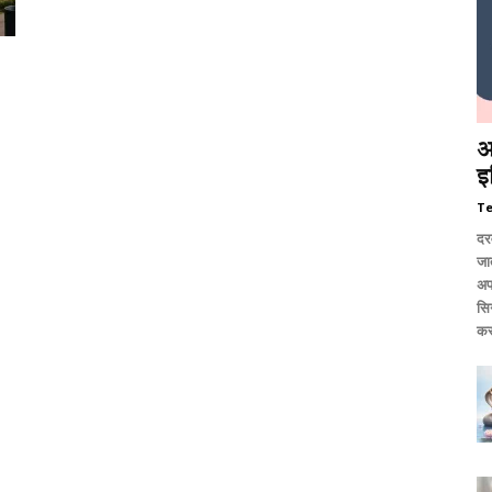
आ
इ
T
दर
जात
अप
सि
कर