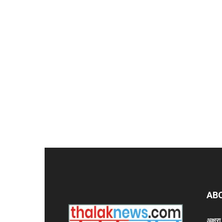
AB
अक्षर