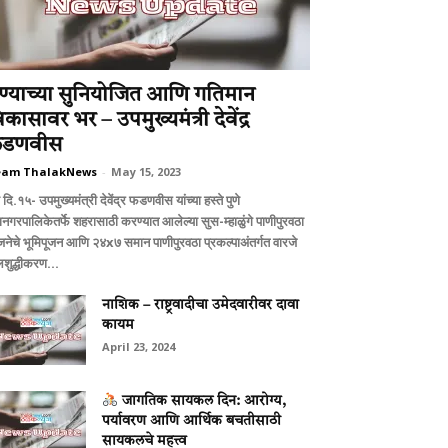
ुण्याच्या सुनियोजित आणि गतिमान
िकासावर भर – उपमुख्यमंत्री देवेंद्र
डणवीस
eam ThalakNews
-
May 15, 2023
े दि.१५- उपमुख्यमंत्री देवेंद्र फडणवीस यांच्या हस्ते पुणे
ानगरपालिकेतर्फे शहरासाठी करण्यात आलेल्या सुस-म्हाळुंगे पाणीपुरवठा
जनेचे भूमिपूजन आणि २४x७ समान पाणीपुरवठा प्रकल्पाअंतर्गत वारजे
शुद्धीकरण...
नाशिक – राष्ट्रवादीचा उमेदवारीवर दावा
कायम
April 23, 2024
जागतिक सायकल दिन: आरोग्य,
पर्यावरण आणि आर्थिक बचतीसाठी
सायकलचे महत्त्व