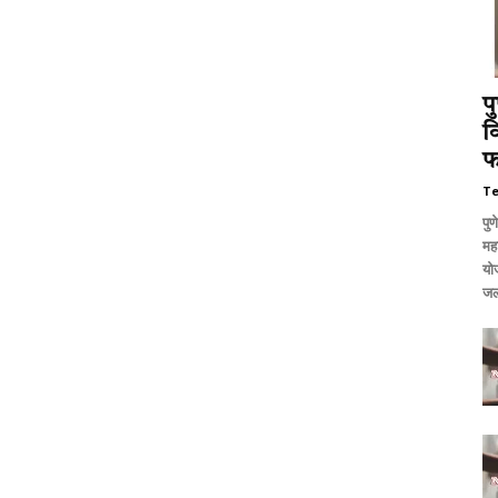
प
व
फ
T
पुण
मह
यो
जल