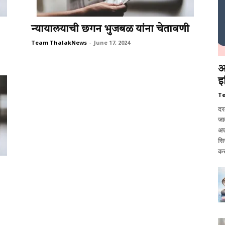
न्‍यायालयाची छगन भुजबळ यांना चेतावणी
Team ThalakNews
-
June 17, 2024
आ
इ
T
दर
जात
अप
सि
कर