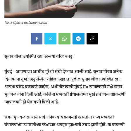
News Update thalaknews.com
सुनावणीला उपस्‍थित रहा, अन्‍यथा वॉरंट काढू !
मुंबई –
आपणाला आधीच पुरेशी संधी देण्‍यात आली आहे. सुनावणीच्‍या अनेक
दिनांकांना तुम्‍ही अनुपस्‍थित राहिला आहात. पुढील सुनावणीला उपस्‍थित रहा.
अन्‍यथा वॉरंट बजावले जाईल, अशी चेतावणी मुंबई सत्र न्‍यायालयाने मंत्री छगन
भुजबळ यांना दिली आहे. कलिना मध्‍यवर्ती ग्रंथालयाच्‍या भूखंड घोटाळ्‍याप्रकरणी
न्‍यायालयाने ही चेतावणी दिली आहे.
छगन भुजबळ राज्‍याचे सार्वजनिक बांधकाममंत्री असतांना राज्‍य मध्‍यवर्ती
ग्रंथालयाच्‍या उभारणीच्‍या कंत्राटात अपहार झाल्‍याचे उघड झाले होते. या प्रकरणी