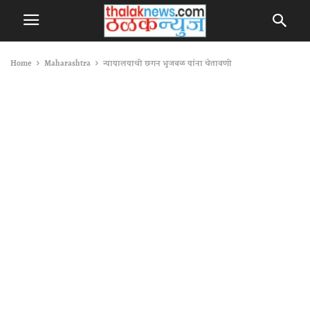
Home
Maharashtra
न्‍यायालयाची छगन भुजबळ यांना चेतावणी