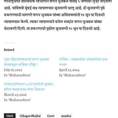
लाचलुचपत प्रतिबंधक विभागाने छगन भुजबळ यांसह ६ जणांवर गुन्‍हा नोंदवला
आहे. याविषयी मुंबई सत्र न्‍यायालयात सुनावणी चालू आहे. ही सुनावणी पुढे
ढकलण्‍याची मागणी छगन भुजबळ यांच्‍या अधिवक्‍त्‍यांनी १४ जून या दिवशी
न्‍यायालयात केली. त्‍यावर न्‍यायालयाने वरील शब्‍दांत छगन भुजबळ यांच्‍या
चेतावणी दिली. या प्रकरणाची पुढील सुनावणी २८ जून या दिवशी आहे.
Related
गुन्हा रहित होण्यासाठी छगन भुजबळ
नाशिक – राष्ट्रवादीचा उमेदवारीवर दावा
यांच्याकडून याचिका प्रविष्ट !
कायम
July 16, 2023
April 23, 2024
In "Maharashtra"
In "Maharashtra"
राज्यात हॉटेल्सना ५०% एलपीजी पुरवठा;
हॉटेल व्यवसायाला मोठा दिलासा
March 23, 2026
In "Maharashtra"
TAGS
Chhagan Bhujbal
Court
mumbai