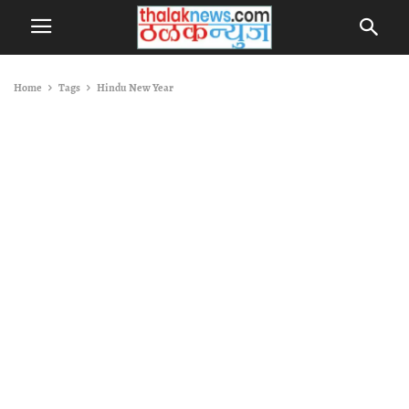
Home
Tags
Hindu New Year