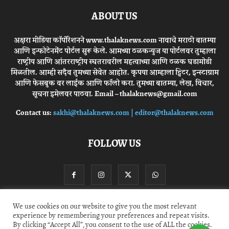
ABOUT US
अक्षरा मीडिया कॉर्पोरेशनने www.thalaknews.com नावाचे मराठी बातम्या
आणि इन्फोटेनमेंट पोर्टल सुरू केले. आमच्या ठळकन्युज या पोर्टलवर तुम्हाला
राष्ट्रीय आणि आंतरराष्ट्रीय स्घतरावरील महत्वाच्या आणि ठळक घडामोडी
मिळतील. आम्ही सदैव तुमच्या सेवेत आहोत. कृपया आम्हाला ट्विटर, इन्स्टाग्राम
आणि फेसबुक वर लाईक आणि फॉलो करा. तुमच्या बातम्या, लेख, विचार,
सूचना इमेलवर पाठवा. Email – thalaknews@gmail.com
Contact us:
sakhi@thalaknews.com | editor@thalaknews.com
FOLLOW US
We use cookies on our website to give you the most relevant
experience by remembering your preferences and repeat visits.
Privacy Policy
Contact Us
By clicking “Accept All”, you consent to the use of ALL the cookies.