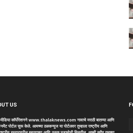
OUT US
F
ा मीडिया कॉर्पोरेशनने www.thalaknews.com नावाचे मराठी बातम्या आणि
ेनमेंट पोर्टल सुरू केले. आमच्या ठळकन्युज या पोर्टलवर तुम्हाला राष्ट्रीय आणि
ाष्ट्रीय स्घतरावरील महत्वाच्या आणि ठळक घडामोडी मिळतील. आम्ही सदैव तुमच्या