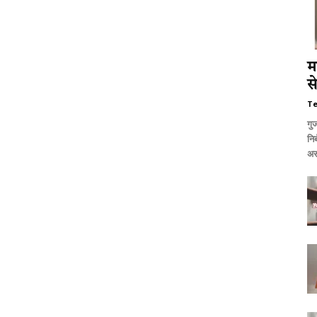
म
स
T
गुज
नि
अस