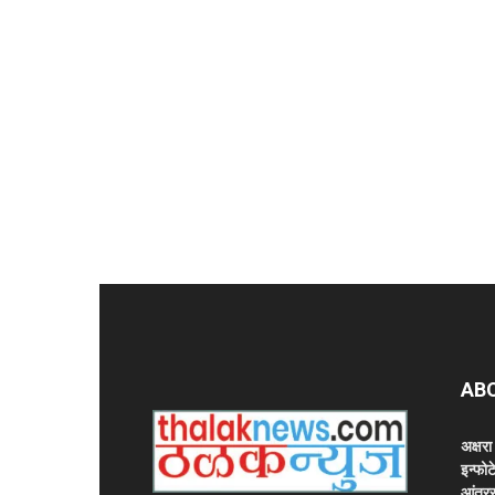
AB
अक्षर
इन्फोट
आंतरर