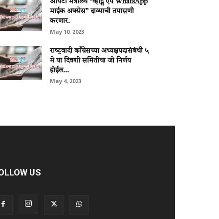
आयटी मंत्रालय “व्हॉट्स ऍप WhatsApp
माईक अक्सेस” दाव्याची तपासणी
करणार.
May 10, 2023
राष्‍ट्रवादी काँग्रेसच्‍या अध्‍यक्षपदासंबंधी ५
मे या दिवशी समितीचा जो निर्णय
होईल...
May 4, 2023
OLLOW US