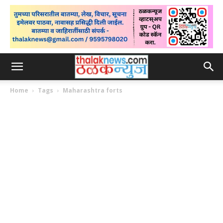
Home
Tags
Maharashtra forts