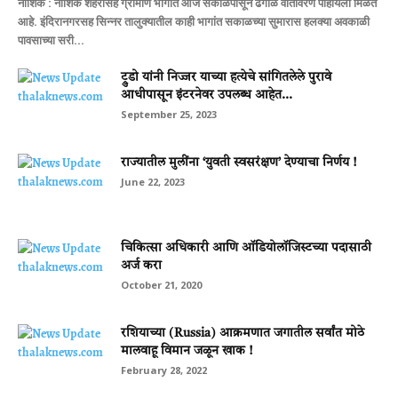
नाशिक : नाशिक शहरासह ग्रामीण भागात आज सकाळपासून ढगाळ वातावरण पाहायला मिळत
आहे. इंदिरानगरसह सिन्नर तालुक्यातील काही भागांत सकाळच्या सुमारास हलक्या अवकाळी
पावसाच्या सरी...
ट्रुडो यांनी निज्जर याच्या हत्येचे सांगितलेले पुरावे
आधीपासून इंटरनेवर उपलब्ध आहेत...
September 25, 2023
राज्‍यातील मुलींना ‘युवती स्‍वसरंक्षण’ देण्‍याचा निर्णय !
June 22, 2023
चिकित्सा अधिकारी आणि ऑडियोलॉजिस्टच्या पदासाठी
अर्ज करा
October 21, 2020
रशियाच्या (Russia) आक्रमणात जगातील सर्वांत मोठे
मालवाहू विमान जळून खाक !
February 28, 2022