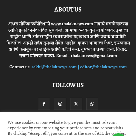
ABOUT US
अक्षरा मीडिया कॉर्पोरेशनने www.thalaknews.com नावाचे मराठी बातम्या
आणि इन्फोटेनमेंट पोर्टल सुरू केले. आमच्या ठळकन्युज या पोर्टलवर तुम्हाला
राष्ट्रीय आणि आंतरराष्ट्रीय स्घतरावरील महत्वाच्या आणि ठळक घडामोडी
मिळतील. आम्ही सदैव तुमच्या सेवेत आहोत. कृपया आम्हाला ट्विटर, इन्स्टाग्राम
आणि फेसबुक वर लाईक आणि फॉलो करा. तुमच्या बातम्या, लेख, विचार,
सूचना इमेलवर पाठवा. Email – thalaknews@gmail.com
Contact us:
sakhi@thalaknews.com | editor@thalaknews.com
FOLLOW US
We use cookies on our website to give you the most relevant
experience by remembering your preferences and repeat visits.
Privacy Policy
Contact Us
By clicking “Accept All”, you consent to the use of ALL the cookies.