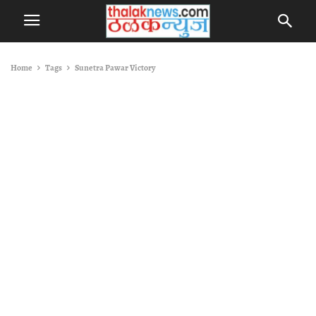
Home
Tags
Sunetra Pawar Victory