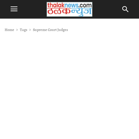
Home
Tags
Supreme Court Judges