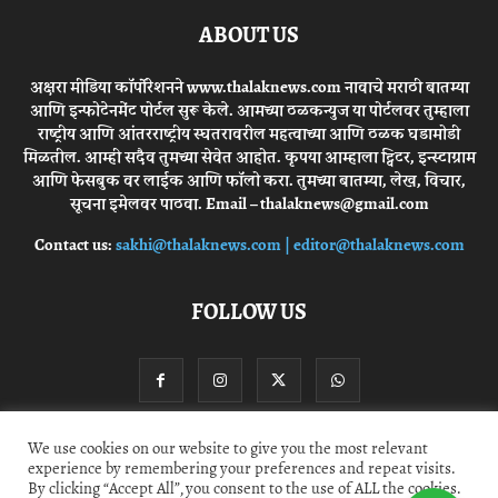
ABOUT US
अक्षरा मीडिया कॉर्पोरेशनने www.thalaknews.com नावाचे मराठी बातम्या
आणि इन्फोटेनमेंट पोर्टल सुरू केले. आमच्या ठळकन्युज या पोर्टलवर तुम्हाला
राष्ट्रीय आणि आंतरराष्ट्रीय स्घतरावरील महत्वाच्या आणि ठळक घडामोडी
मिळतील. आम्ही सदैव तुमच्या सेवेत आहोत. कृपया आम्हाला ट्विटर, इन्स्टाग्राम
आणि फेसबुक वर लाईक आणि फॉलो करा. तुमच्या बातम्या, लेख, विचार,
सूचना इमेलवर पाठवा. Email – thalaknews@gmail.com
Contact us:
sakhi@thalaknews.com | editor@thalaknews.com
FOLLOW US
We use cookies on our website to give you the most relevant
experience by remembering your preferences and repeat visits.
Privacy Policy
Contact Us
By clicking “Accept All”, you consent to the use of ALL the cookies.