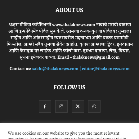
ABOUT US
अक्षरा मीडिया कॉर्पोरेशनने www.thalaknews.com नावाचे मराठी बातम्या
आणि इन्फोटेनमेंट पोर्टल सुरू केले. आमच्या ठळकन्युज या पोर्टलवर तुम्हाला
राष्ट्रीय आणि आंतरराष्ट्रीय स्घतरावरील महत्वाच्या आणि ठळक घडामोडी
मिळतील. आम्ही सदैव तुमच्या सेवेत आहोत. कृपया आम्हाला ट्विटर, इन्स्टाग्राम
आणि फेसबुक वर लाईक आणि फॉलो करा. तुमच्या बातम्या, लेख, विचार,
सूचना इमेलवर पाठवा. Email – thalaknews@gmail.com
Contact us:
sakhi@thalaknews.com | editor@thalaknews.com
FOLLOW US
Privacy Policy
Contact Us
We use cookies on our website to give you the most relevant
experience by remembering your preferences and repeat visits.