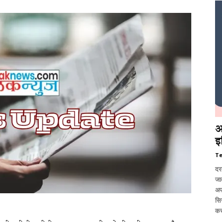
आ
इ
T
दर
जात
अप
सि
कर