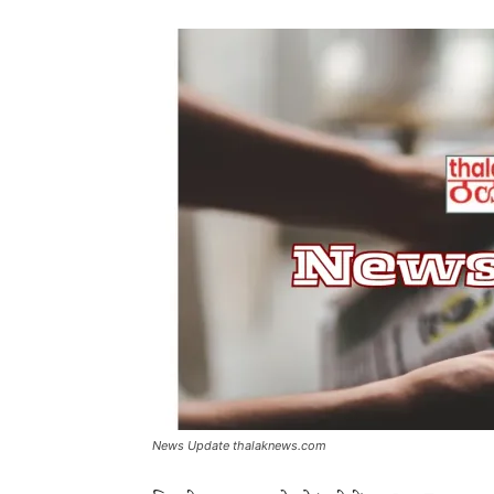
News Update thalaknews.com