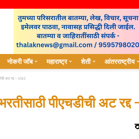
नोकरी जॉब
महाराष्ट्र
शेती
आंतरराष्ट्रीय
डीची अट रद्द – UGC
 भरतीसाठी पीएचडीची अट रद्द
ठ