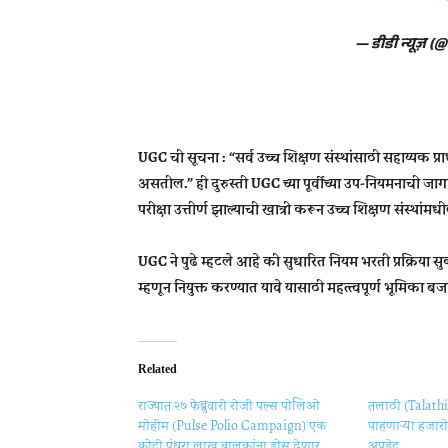
— डीडी न्यूज़ 
UGC ची सूचना : “सर्व उच्च शिक्षण संस्थांसाठी सहाय्य
असतील.” ही दुरुस्ती UGC च्या पूर्वीच्या उप-नियमनाची जागा
परीक्षा उत्तीर्ण झाल्याची खात्री करून उच्च शिक्षण संस्थांम
UGC ने पुढे म्हटले आहे की सुधारित नियम भरती प्रक्रिया 
म्हणून नियुक्त करण्यात यावे यासाठी महत्त्वपूर्ण भूमिका बज
Related
राज्यात २७ फेब्रुवारी रोजी पल्स पोलिओ
तलाठी (Talathi
मोहीम (Pulse Polio Campaign) एक
पाहणाऱ्या हजारो
कोटी पंधरा लाख बालकांना डोस देणार
अपडेट