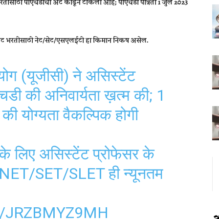
 भरतीसाठी पीएचडीची अट काढून टाकली आहे; पीएचडी पात्रता 1 जुलै 2023
ाठी थेट भरतीसाठी नेट/सेट/एसएलईटी हा किमान निकष असेल.
ोग (यूजीसी) ने असिस्‍टेंट
एचडी की अनिवार्यता ख़त्म की; 1
की योग्यता वैकल्पिक होगी
 के लिए असिस्‍टेंट प्रोफेसर के
िए NET/SET/SLET ही न्यूनतम
M/JRZBMYZ9MH