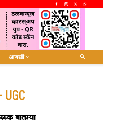
आणखी
 – UGC
ळक बातम्या