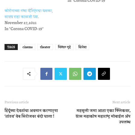
In "Corona COVID-19"
कोरोनाच्या नव्या व्हेरिएंटचा धसका,
सावध राहा काळजी घ्या.
November 27, 2021
In "Corona COVID-19"
TAGS
cinema
theater
चित्रपट गृहे
सिनेमा
Previous article
Next article
हिंदूंच्या देवतांचा अवमान करणार्‍या
महसूली जमा आता एका क्लिकवर,
‘तांडव’ वेब सिरीजवर बंदी घाला !
ग्रास महाकोष महाराष्ट्र मोबाईल ॲप
उपलब्ध