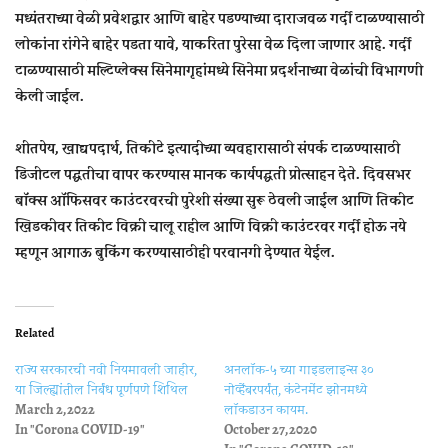
मध्यंतराच्या वेळी प्रवेशद्वार आणि बाहेर पडण्याच्या दाराजवळ गर्दी टाळण्यासाठी
लोकांना रांगेने बाहेर पडता यावे, याकरिता पुरेसा वेळ दिला जाणार आहे. गर्दी
टाळण्यासाठी मल्टिप्लेक्स सिनेमागृहांमध्ये सिनेमा प्रदर्शनाच्या वेळांची विभागणी
केली जाईल.
शीतपेय, खाद्यपदार्थ, तिकीटे इत्यादीच्या व्यवहारासाठी संपर्क टाळण्यासाठी
डिजीटल पद्धतीचा वापर करण्यास मानक कार्यपद्धती प्रोत्साहन देते. दिवसभर
बॉक्स ऑफिसवर काउंटरवरची पुरेशी संख्या सुरू ठेवली जाईल आणि तिकीट
खिडकीवर तिकीट विक्री चालू राहील आणि विक्री काउंटरवर गर्दी होऊ नये
म्हणून आगाऊ बुकिंग करण्यासाठीही परवानगी देण्यात येईल.
Related
राज्य सरकारची नवी नियमावली जाहीर,
अनलॉक-५ च्या गाइडलाइन्स ३०
या जिल्ह्यांतील निर्बंध पूर्णपणे शिथिल
नोव्हेंबरपर्यंत, कंटेनमेंट झोनमध्ये
March 2, 2022
लॉकडाउन कायम.
In "Corona COVID-19"
October 27, 2020