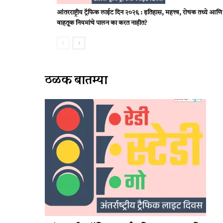
आंतरराष्ट्रीय ट्रॅफिक लाईट दिन २०२६ : इतिहास, महत्त्व, रोचक तथ्ये आण
वाहतूक नियमांचे पालन का करत नाहीत?
ठळक बातम्या