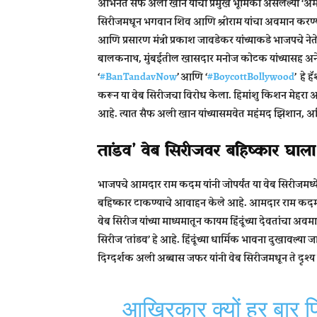
अभिनेते सैफ अली खान यांची प्रमुख भूमिका असलेल्या ‘अ‍ॅमेझॉ
सिरीजमधून भगवान शिव आणि श्रीराम यांचा अवमान करण्यात
आणि प्रसारण मंत्री प्रकाश जावडेकर यांच्याकडे भाजपचे ने
बालकनाथ, मुंबईतील खासदार मनोज कोटक यांच्यासह अनेक 
‘
#BanTandavNow
’ आणि ‘
#BoycottBollywood
’ हे 
करून या वेब सिरीजचा विरोध केला. हिमांशु किशन मेहरा आणि
आहे. त्यात सैफ अली खान यांच्यासमवेत महंमद झिशान, अभिन
तांडव’ वेब सिरीजवर बहिष्कार घा
भाजपचे आमदार राम कदम यांनी जोपर्यंत या वेब सिरीजमध्ये 
बहिष्कार टाकण्याचे आवाहन केले आहे. आमदार राम कदम यां
वेब सिरीज यांच्या माध्यमातून कायम हिंदूंच्या देवतांचा
सिरीज ‘तांडव’ हे आहे. हिंदूंच्या धार्मिक भावना दुखावल्य
दिग्दर्शक अली अब्बास जफर यांनी वेब सिरीजमधून ते दृश्य
आखिरकार क्यों हर बार फिल्