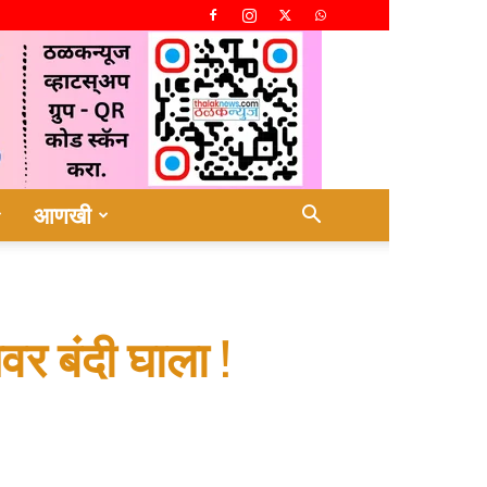
आणखी
जवर बंदी घाला !