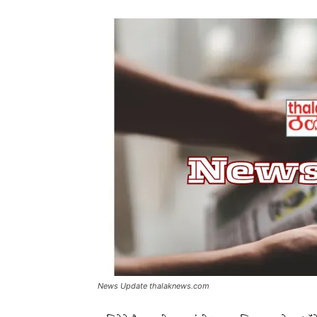
News Update thalaknews.com