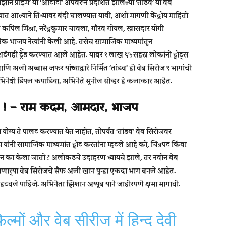
न प्राईम’ या ‘ओटीटी’ अ‍ॅपवरून प्रदर्शित झालेल्या ‘तांडव’ या वेब
 आल्याने तिच्यावर बंदी घालण्यात यावी, अशी मागणी केंद्रीय माहिती
ते कपिल मिश्रा, नरेंद्रकुमार चावला, गौरव गोयल, खासदार योगी
भाजप नेत्यांनी केली आहे. तसेच सामाजिक माध्यमांतून
हॅशटॅगही ट्रेेंड करण्यात आले आहेत. यावर १ लाख ६५ सहस्र लोकांनी ट्वीट्स
 अली अब्बास जफर यांच्याद्वारे निर्मित ‘तांडव’ ही वेब सिरीज ९ भागांची
ेत्री डिंपल कपाडिया, अभिनेते सुनील ग्रोव्हर हे कलाकार आहेत.
ला ! – राम कदम, आमदार, भाजप
योग्य ते पालट करण्यात येत नाहीत, तोपर्यंत ‘तांडव’ वेब सिरीजवर
नी सामाजिक माध्यमांत ट्वीट करतांना म्हटले आहे की, चित्रपट किंवा
 अवमान का केला जातो ? अलीकडचे उदाहरण घ्यायचे झाले, तर नवीन वेब
ा जाणार्‍या वेब सिरीजचे सैफ अली खान पुन्हा एकदा भाग बनले आहेत.
 हटवले पाहिजे. अभिनेता झिशान अय्यूब याने जाहीरपणे क्षमा मागावी.
मों और वेब सीरीज में हिन्दू देवी