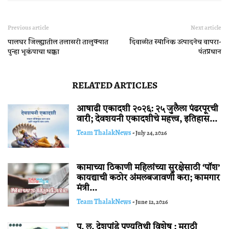
Previous article
Next article
पालघर जिल्ह्यातील तलासरी तालुक्यात
दिवाळीत स्थानिक उत्पादनेच वापरा-
पुन्हा भूकंपाचा धक्का
पंतप्रधान
RELATED ARTICLES
आषाढी एकादशी २०२६: २५ जुलैला पंढरपूरची
वारी; देवशयनी एकादशीचे महत्त्व, इतिहास...
Team ThalakNews
-
July 24, 2026
कामाच्या ठिकाणी महिलांच्या सुरक्षेसाठी ‘पॉश’
कायद्याची कठोर अंमलबजावणी करा; कामगार
मंत्री...
Team ThalakNews
-
June 12, 2026
पु. ल. देशपांडे पुण्यतिथी विशेष : मराठी