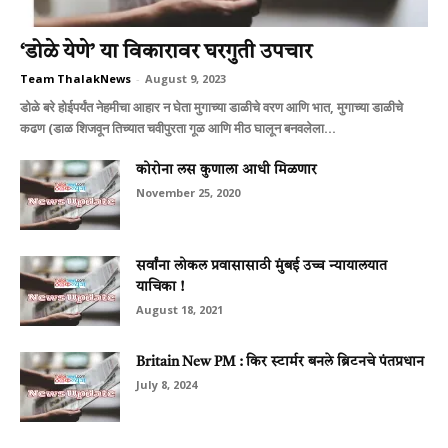
‘डोळे येणे’ या विकारावर घरगुती उपचार
Team ThalakNews
-
August 9, 2023
डोळे बरे होईपर्यंत नेहमीचा आहार न घेता मुगाच्‍या डाळीचे वरण आणि भात, मुगाच्‍या डाळीचे
कढण (डाळ शिजवून तिच्‍यात चवीपुरता गूळ आणि मीठ घालून बनवलेला...
कोरोना लस कुणाला आधी मिळणार
November 25, 2020
सर्वांना लोकल प्रवासासाठी मुंबई उच्च न्यायालयात
याचिका !
August 18, 2021
Britain New PM : किर स्‍टार्मर बनले ब्रिटनचे पंतप्रधान
July 8, 2024