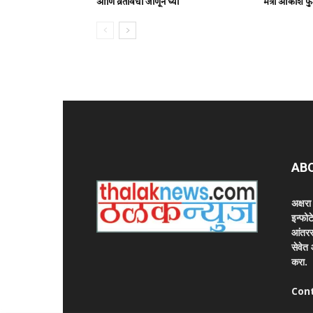
आणि व्रतविधी जाणून घ्या
मंत्री आकाश फुं
AB
अक्षर
इन्फोट
आंतरर
सेवेत
करा.
Con