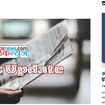
ठ
आ
इ
T
दर
जात
अप