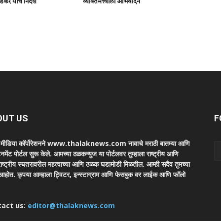
डकर यांचे निर्देश
व्यक्तिमत्त्वाला अभिवादन
OUT US
F
ा मीडिया कॉर्पोरेशनने www.thalaknews.com नावाचे मराठी बातम्या आणि
ेनमेंट पोर्टल सुरू केले. आमच्या ठळकन्युज या पोर्टलवर तुम्हाला राष्ट्रीय आणि
ाष्ट्रीय स्घतरावरील महत्वाच्या आणि ठळक घडामोडी मिळतील. आम्ही सदैव तुमच्या
 आहोत. कृपया आम्हाला ट्विटर, इन्स्टाग्राम आणि फेसबुक वर लाईक आणि फॉलो
tact us:
editor@thalaknews.com