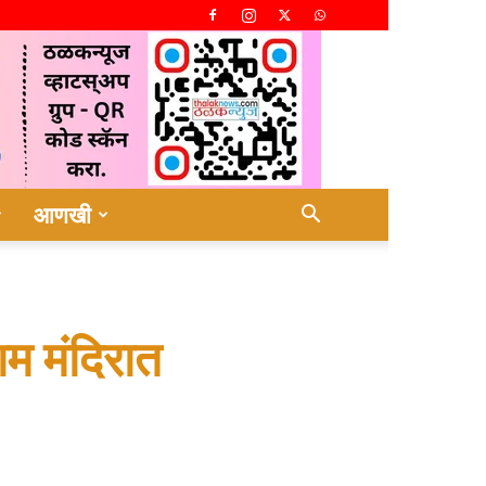
आणखी
राम मंदिरात