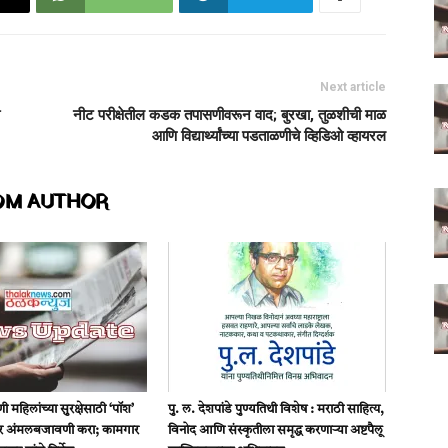
Next article
नीट परीक्षेतील कडक तपासणीवरून वाद; बुरखा, तुळशीची माळ
आणि विद्यार्थ्यांच्या पडताळणीचे व्हिडिओ व्हायरल
OM AUTHOR
 महिलांच्या सुरक्षेसाठी ‘पॉश’
पु. ल. देशपांडे पुण्यतिथी विशेष : मराठी साहित्य,
ोर अंमलबजावणी करा; कामगार
विनोद आणि संस्कृतीला समृद्ध करणाऱ्या अष्टपैलू