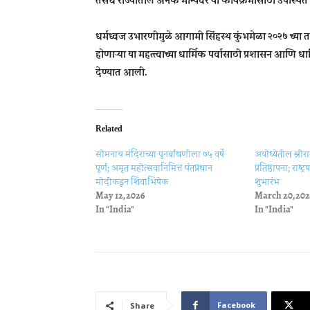
तसेच राज्यातील अनेक मान्यवर या कार्यक्रमासाठी उपस्थित 
धर्मध्वज उभारणीमुळे आगामी
सिंहस्थ कुंभमेळा २०२७
च्या 
होणाऱ्या या महत्त्वाच्या धार्मिक पर्वासाठी प्रशासन आणि ध
देण्यात आली.
Related
सोमनाथ मंदिराच्या पुनर्बांधणीला ७५ वर्षे
अयोध्येतील श्रीराम
पूर्ण; अमृत महोत्सवानिमित्त पंतप्रधान
प्रतिष्ठापना; राष्ट्र
मोदींकडून शिवाभिषेक
शुभारंभ
May 12, 2026
March 20, 20
In "India"
In "India"
Facebook
Share