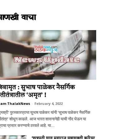
आणखी वाचा
िवामृत : सुभाष पाळेकर नैसर्गिक
ेतीतंत्रातील ‘अमृत’ !
eam ThalakNews
-
February 4, 2022
्मश्री’ पुरस्कारप्राप्त सुभाष पाळेकर यांनी ‘सुभाष पाळेकर नैसर्गिक
तीतंत्र’ शोधून काढले. आज भारत शासनानेही याची नोंद घेऊन या
्राचा प्रसार करण्याचे ठरवले आहे. या...
‘छत्रपती शाहू महाराज युवाशक्ती करियर