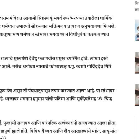
सि
कर
ळाराम मंदिरात आगामी
सिंहस्थ कुंभपर्व २०२७-२८
च्या तयारीला धार्मिक
त धर्मध्वज उभारणी सोहळ्यात भक्तिमय वातावरण अनुभवायला मिळाले.
ंचधातूच्या भव्य धर्मध्वज स्तंभावर भगवा ध्वज विधीपूर्वक फडकवण्यात
ज्याचे मुख्यमंत्री
देवेंद्र फडणवीस
प्रमुख उपस्थित होते. त्यांच्या हस्ते
 आले. तसेच अयोध्या न्यासाचे कोशाध्यक्ष प.पू. स्वामी गोविंददेव गिरि
१ फूट उंच असून तो पंचधातूपासून तयार करण्यात आला आहे. या स्तंभावर
ध्वजावर भगवान हनुमान यांची प्रतिमा आणि सूर्यदेवतेसह ‘ॐ’ चिन्ह
.
ोषणाई, फुलांची सजावट आणि पारंपरिक अलंकारांनी सजवण्यात आला होता.
साहपूर्ण झाले होते. विविध वैष्णव आणि शैव आखाड्यांचे महंत, साधू-संत