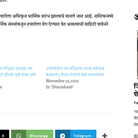
होते.
तयारीला अधिकृत धार्मिक प्रारंभ झाल्याचे मानले जात आहे. नाशिकमध्ये
ार्मिक संस्थांकडून तयारीला वेग देण्यात येत असल्याची माहिती यावेळी
 मंदिरात ‘रामरक्षा यंत्र’
अयोध्येतील राम मंदिरावर भगवा धर्मध्वज
पती द्रौपदी मुर्मू यांच्या हस्ते
फडकला; पीएम मोदींनी केले ध्वजारोहण
November 25, 2025
26
In "Dinvishesh"
ज
श
T
‘पद
शे
तंत
X
WhatsApp
Telegram