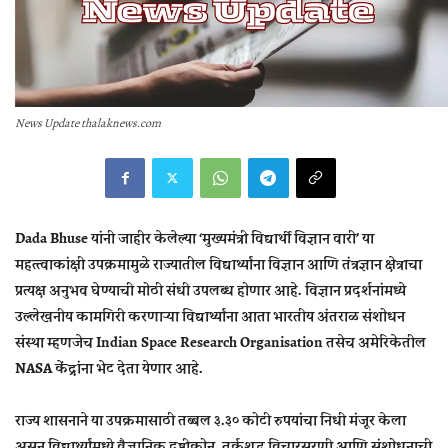
News Update thalaknews.com
Dada Bhuse यांनी जाहीर केलेल्या ‘मुख्यमंत्री विद्यार्थी विज्ञान वारी’ या
महत्त्वाकांक्षी उपक्रमामुळे राज्यातील विद्यार्थ्यांना विज्ञान आणि तंत्रज्ञान क्षेत्राचा
प्रत्यक्ष अनुभव घेण्याची मोठी संधी उपलब्ध होणार आहे. विज्ञान प्रदर्शनांमध्ये
उल्लेखनीय कामगिरी करणाऱ्या विद्यार्थ्यांना आता भारतीय अंतराळ संशोधन
संस्था म्हणजेच Indian Space Research Organisation तसेच अमेरिकेतील
NASA केंद्रांना भेट देता येणार आहे.
राज्य शासनाने या उपक्रमासाठी तब्बल ३.३० कोटी रुपयांचा निधी मंजूर केला
असून विद्यार्थ्यांमध्ये वैज्ञानिक दृष्टीकोन, तर्कशुद्ध विचारसरणी आणि संशोधनाची