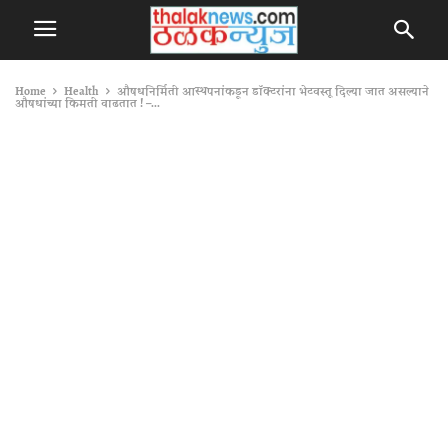
Home
Health
औषधनिर्मिती आस्थपनांकडून डॉक्टरांना भेटवस्तू दिल्या जात असल्याने
औषधांच्या किमती वाढतात ! –...