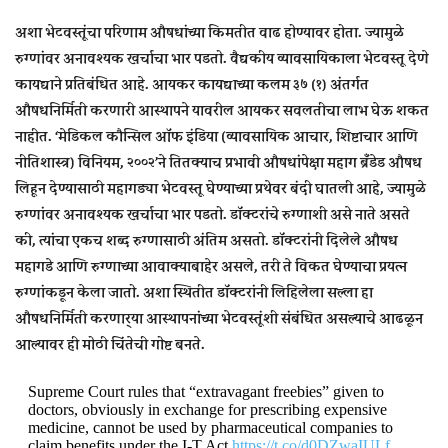
अशा भेटवस्तूंचा परिणाम औषधांच्या किमतीत वाढ होण्यावर होता. ज्यामुळे
रुग्णांवर अनावश्यक खर्चाचा भार पडतो. वैद्यकीय व्यावसायिकाला भेटवस्तू देणे
कायद्याने प्रतिबंधित आहे. आयकर कायद्याच्या कलम ३७ (१) अंतर्गत
औषधनिर्मिती करणारी आस्थापने यावरील आयकर सवलतीचा लाभ घेऊ शकत
नाहीत. ‘मेडिकल कौन्सिल ऑफ इंडिया (व्यावसायिक आचार, शिष्टाचार आणि
नीतिशास्त्र) विनियम, २००२’ने तितक्याच प्रभावी औषधांपेक्षा महाग ब्रँडेड औषध
लिहून देण्यासाठी महागड्या भेटवस्तू घेण्याच्या प्रथेवर बंदी घातली आहे, ज्यामुळे
रुग्णांवर अनावश्यक खर्चाचा भार पडतो. डॉक्टरांचे रुग्णाशी असे नाते असते
की, त्यांचा एकच शब्द रुग्णासाठी अंतिम असतो. डॉक्टरांनी दिलेले औषध
महागडे आणि रुग्णाच्या आवाक्याबाहेर असले, तरी ते विकत घेण्याचा प्रयत्न
रुग्णांकडून केला जातो. अशा स्थितीत डॉक्टरांनी लिहिलेला सल्ला हा
औषधनिर्मिती करणार्‍या आस्थापनांच्या भेटवस्तूंशी संबंधित असल्याचे आढळून
आल्यावर ही मोठी चिंतेची गोष्ट बनते.
Supreme Court rules that “extravagant freebies” given to
doctors, obviously in exchange for prescribing expensive
medicine, cannot be used by pharmaceutical companies to
claim benefits under the I-T Act
https://t.co/d0DZwaIULf