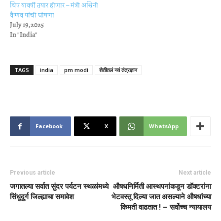
चिप यावर्षी तयार होणार – मंत्री अश्विनी
वैष्णव यांची घोषणा
July 19, 2025
In "India"
TAGS
india
pm modi
शेतीतलं नवं तंत्रज्ञान
Facebook
X
WhatsApp
Previous article
Next article
जगातल्या सर्वात सुंदर पर्यटन स्थळांमध्ये
औषधनिर्मिती आस्थपनांकडून डॉक्टरांना
सिंधुदुर्ग जिल्ह्याचा समावेश
भेटवस्तू दिल्या जात असल्याने औषधांच्या
किमती वाढतात ! – सर्वोच्च न्यायालय