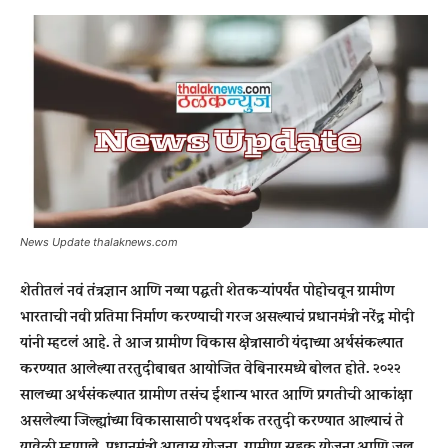
News Update thalaknews.com
शेतीतलं नवं तंत्रज्ञान आणि नव्या पद्धती शेतकऱ्यांपर्यंत पोहोचवून ग्रामीण
भारताची नवी प्रतिमा निर्माण करण्याची गरज असल्याचं प्रधानमंत्री नरेंद्र मोदी
यांनी म्हटलं आहे. ते आज ग्रामीण विकास क्षेत्रासाठी यंदाच्या अर्थसंकल्पात
करण्यात आलेल्या तरतुदींबाबत आयोजित वेबिनारमध्ये बोलत होते. २०२२
सालच्या अर्थसंकल्पात ग्रामीण तसंच ईशान्य भारत आणि प्रगतीची आकांक्षा
असलेल्या जिल्ह्यांच्या विकासासाठी पथदर्शक तरतुदी करण्यात आल्याचं ते
यावेळी म्हणाले. प्रधानमंत्री आवास योजना, ग्रामीण सडक योजना आणि जल