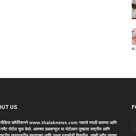
OUT US
F
ा मीडिया कॉर्पोरेशनने www.thalaknews.com नावाचे मराठी बातम्या आणि
ेनमेंट पोर्टल सुरू केले. आमच्या ठळकन्युज या पोर्टलवर तुम्हाला राष्ट्रीय आणि
ाष्ट्रीय स्घतरावरील महत्वाच्या आणि ठळक घडामोडी मिळतील. आम्ही सदैव तुमच्या