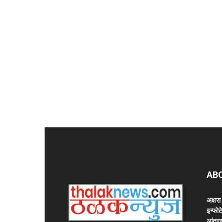
AB
अक्षर
इन्फोट
आंतरर