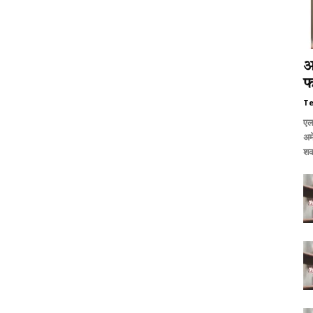
अ
फ
T
एल
अम
शक