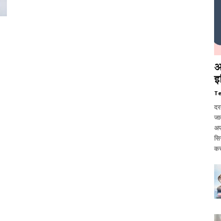
आ
इ
T
दर
जात
अप
सि
कर