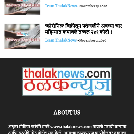
Team ThalakNews
-
November 15, 2020
‘कोरोनिल’ विक्रीतून पतंजलीने अवघ्या चार
महिन्यात कमावले तब्बल २४१ कोटी !
Team ThalakNews
-
November 2, 2020
ABOUT US
अक्षरा मीडिया कॉर्पोरेशनने www.thalaknews.com नावाचे मराठी बातम्या
आणि इन्फोटेनमेंट पोर्टल सुरू केले. आमच्या ठळकन्युज या पोर्टलवर तुम्हाला