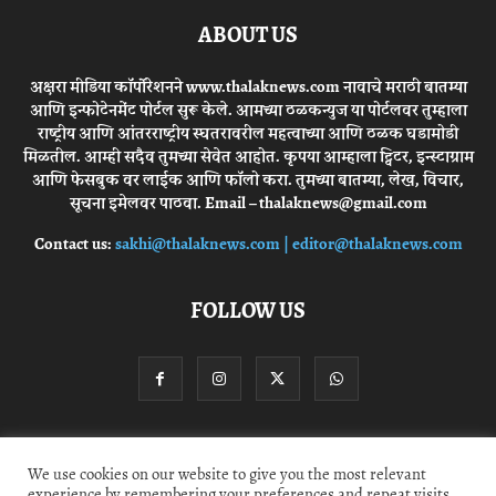
ABOUT US
अक्षरा मीडिया कॉर्पोरेशनने www.thalaknews.com नावाचे मराठी बातम्या
आणि इन्फोटेनमेंट पोर्टल सुरू केले. आमच्या ठळकन्युज या पोर्टलवर तुम्हाला
राष्ट्रीय आणि आंतरराष्ट्रीय स्घतरावरील महत्वाच्या आणि ठळक घडामोडी
मिळतील. आम्ही सदैव तुमच्या सेवेत आहोत. कृपया आम्हाला ट्विटर, इन्स्टाग्राम
आणि फेसबुक वर लाईक आणि फॉलो करा. तुमच्या बातम्या, लेख, विचार,
सूचना इमेलवर पाठवा. Email – thalaknews@gmail.com
Contact us:
sakhi@thalaknews.com | editor@thalaknews.com
FOLLOW US
Privacy Policy
Contact Us
We use cookies on our website to give you the most relevant
experience by remembering your preferences and repeat visits.