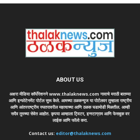
ABOUT US
अक्षरा मीडिया कॉर्पोरेशनने www.thalaknews.com नावाचे मराठी बातम्या
आणि इन्फोटेनमेंट पोर्टल सुरू केले. आमच्या ठळकन्युज या पोर्टलवर तुम्हाला राष्ट्रीय
आणि आंतरराष्ट्रीय स्घतरावरील महत्वाच्या आणि ठळक घडामोडी मिळतील. आम्ही
सदैव तुमच्या सेवेत आहोत. कृपया आम्हाला ट्विटर, इन्स्टाग्राम आणि फेसबुक वर
लाईक आणि फॉलो करा.
Contact us:
editor@thalaknews.com