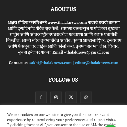
ABOUT US
अक्षरा मीडिया कॉर्पोरेशनने www.thalaknews.com नावाचे मराठी बातम्या
आणि इन्फोटेनमेंट पोर्टल सुरू केले. आमच्या ठळकन्युज या पोर्टलवर तुम्हाला
राष्ट्रीय आणि आंतरराष्ट्रीय स्घतरावरील महत्वाच्या आणि ठळक घडामोडी
मिळतील. आम्ही सदैव तुमच्या सेवेत आहोत. कृपया आम्हाला ट्विटर, इन्स्टाग्राम
आणि फेसबुक वर लाईक आणि फॉलो करा. तुमच्या बातम्या, लेख, विचार,
सूचना इमेलवर पाठवा. Email – thalaknews@gmail.com
Contact us:
sakhi@thalaknews.com | editor@thalaknews.com
FOLLOW US
We use cookies on our website to give you the most relevant
experience by remembering your preferences and repeat visits.
Privacy Policy
Contact Us
By clicking “Accept All”, you consent to the use of ALL the cookies.