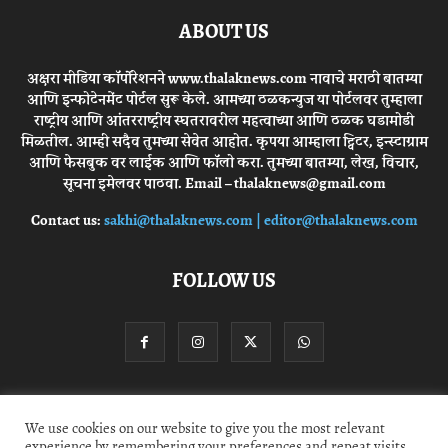
ABOUT US
अक्षरा मीडिया कॉर्पोरेशनने www.thalaknews.com नावाचे मराठी बातम्या
आणि इन्फोटेनमेंट पोर्टल सुरू केले. आमच्या ठळकन्युज या पोर्टलवर तुम्हाला
राष्ट्रीय आणि आंतरराष्ट्रीय स्घतरावरील महत्वाच्या आणि ठळक घडामोडी
मिळतील. आम्ही सदैव तुमच्या सेवेत आहोत. कृपया आम्हाला ट्विटर, इन्स्टाग्राम
आणि फेसबुक वर लाईक आणि फॉलो करा. तुमच्या बातम्या, लेख, विचार,
सूचना इमेलवर पाठवा. Email – thalaknews@gmail.com
Contact us:
sakhi@thalaknews.com | editor@thalaknews.com
FOLLOW US
Privacy Policy
Contact Us
We use cookies on our website to give you the most relevant
experience by remembering your preferences and repeat visits.