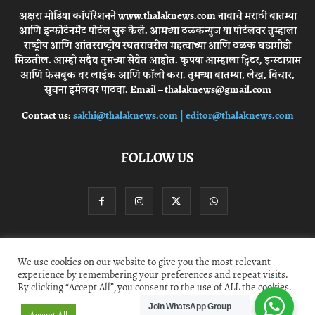
अक्षरा मीडिया कॉर्पोरेशनने www.thalaknews.com नावाचे मराठी बातम्या
आणि इन्फोटेनमेंट पोर्टल सुरू केले. आमच्या ठळकन्युज या पोर्टलवर तुम्हाला
राष्ट्रीय आणि आंतरराष्ट्रीय स्घतरावरील महत्वाच्या आणि ठळक घडामोडी
मिळतील. आम्ही सदैव तुमच्या सेवेत आहोत. कृपया आम्हाला ट्विटर, इन्स्टाग्राम
आणि फेसबुक वर लाईक आणि फॉलो करा. तुमच्या बातम्या, लेख, विचार,
सूचना इमेलवर पाठवा. Email – thalaknews@gmail.com
Contact us:
sakhi@thalaknews.com | editor@thalaknews.com
FOLLOW US
Privacy Policy
Contact Us
We use cookies on our website to give you the most relevant
experience by remembering your preferences and repeat visits.
By clicking “Accept All”, you consent to the use of ALL the cookies.
© thalaknews.com 2024 All Rights Reserved. Akshara Media Corp.
Join WhatsApp Group