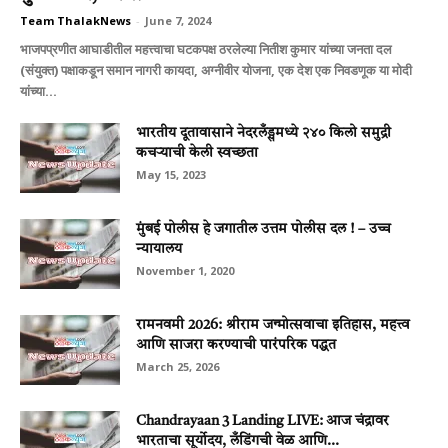
Team ThalakNews
-
June 7, 2024
भाजपप्रणीत आघाडीतील महत्त्वाचा घटकपक्ष ठरलेल्या नितीश कुमार यांच्या जनता दल
(संयुक्त) पक्षाकडून समान नागरी कायदा, अग्नीवीर योजना, एक देश एक निवडणूक या मोदी
यांच्या...
भारतीय दूतावासाने नेदरलँड्समध्ये २४० किलो समुद्री
कचर्‍याची केली स्वच्छता
May 15, 2023
मुंबई पोलीस हे जगातील उत्तम पोलीस दल ! – उच्च
न्यायालय
November 1, 2020
रामनवमी 2026: श्रीराम जन्मोत्सवाचा इतिहास, महत्त्व
आणि साजरा करण्याची पारंपरिक पद्धत
March 25, 2026
Chandrayaan 3 Landing LIVE: आज चंद्रावर
भारताचा सूर्योदय, लँडिंगची वेळ आणि...