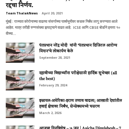
रद्दचा निर्णय.
Team ThalakNews
-
April 20, 2021
मुंबई : राज्यात कोरोनाच्या वाढत्या संसर्गाच्या पार्श्वभूमीवर कडक निर्बंध लागू करण्यात आले
आहेत. मात्र तरीही रुग्णसंख्या झपाट्याने वाढत आहे. ICSE आणि CBSE बोर्डाने इयत्ता १०
वीच्या...
पंतप्रधान नरेंद्र मोदी यांनी ‘पंतप्रधान डिजिटल आरोग्य
मिशन’चे लोकार्पण केले
September 28, 2021
दहावीच्या विद्यार्थ्यांना परीक्षेसाठी हार्दिक शुभेच्छा (all
the best)
February 29, 2024
इस्रायल-अमेरिका-इराण तणाव वाढला; आखाती देशांतील
हवाई क्षेत्रावर निर्बंध, सेन्सेक्समध्ये घसरण
March 2, 2026
आजचा दिनविशेष – ७ जून | Aajcha Dinvishesh – 7