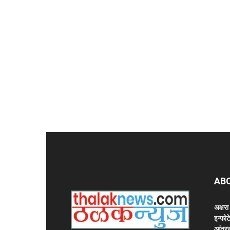
AB
अक्षर
इन्फोट
आंतरर