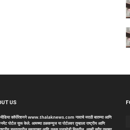
OUT US
F
ा मीडिया कॉर्पोरेशनने www.thalaknews.com नावाचे मराठी बातम्या आणि
ेनमेंट पोर्टल सुरू केले. आमच्या ठळकन्युज या पोर्टलवर तुम्हाला राष्ट्रीय आणि
ाष्ट्रीय स्घतरावरील महत्वाच्या आणि ठळक घडामोडी मिळतील. आम्ही सदैव तुमच्या