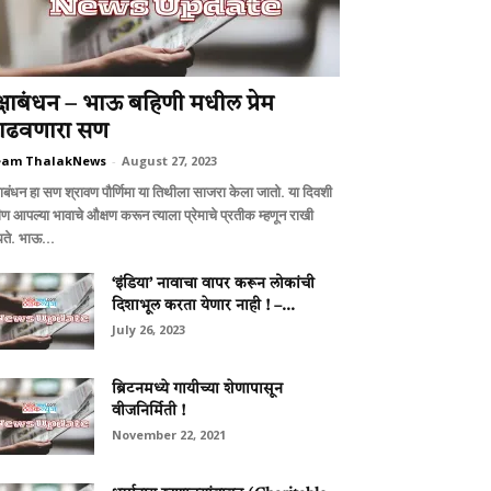
क्षाबंधन – भाऊ बहिणी मधील प्रेम
ाढवणारा सण
eam ThalakNews
-
August 27, 2023
षाबंधन हा सण श्रावण पौर्णिमा या तिथीला साजरा केला जातो. या दि‍वशी
ीण आपल्या भावाचे औक्षण करून त्याला प्रेमाचे प्रतीक म्हणून राखी
धते. भाऊ...
‘इंडिया’ नावाचा वापर करून लोकांची
दिशाभूल करता येणार नाही ! –...
July 26, 2023
ब्रिटनमध्ये गायीच्या शेणापासून
वीजनिर्मिती !
November 22, 2021