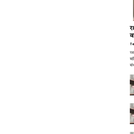
र
व
T
रक्
बह
बां