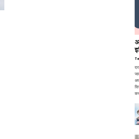
आ
इ
T
दर
जात
अप
सि
कर