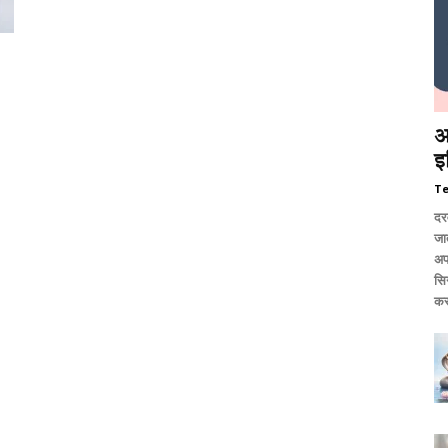
आ
इ
T
दर
जात
अप
सि
कर