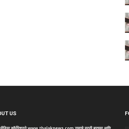
OUT US
F
ा मीडिया कॉर्पोरेशनने www.thalaknews.com नावाचे मराठी बातम्या आणि