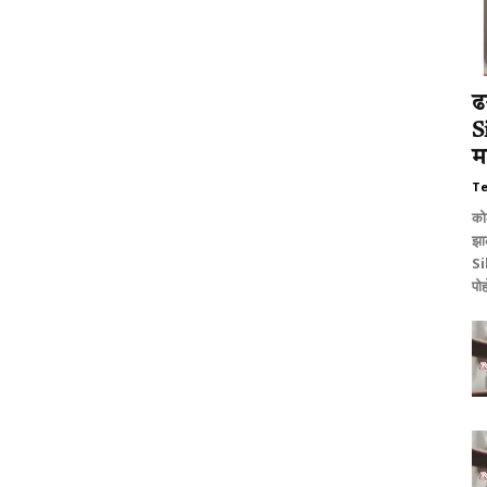
ढ
S
म
T
को
झा
Si
पोह