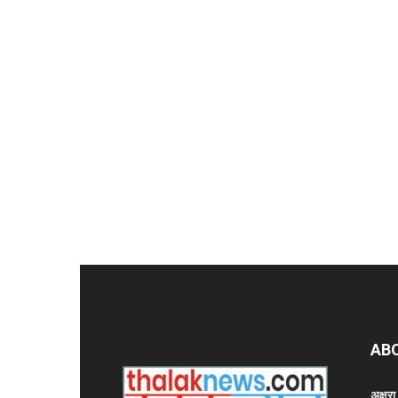
AB
अक्षर