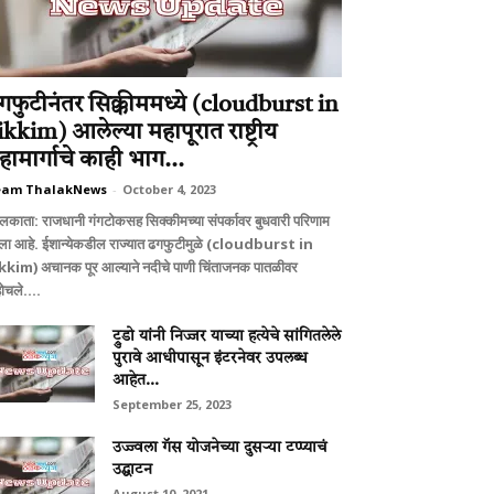
गफुटीनंतर सिक्कीममध्ये (cloudburst in
ikkim) आलेल्या महापूरात राष्ट्रीय
हामार्गाचे काही भाग...
eam ThalakNews
-
October 4, 2023
लकाता: राजधानी गंगटोकसह सिक्कीमच्या संपर्कावर बुधवारी परिणाम
ला आहे. ईशान्येकडील राज्यात ढगफुटीमुळे (cloudburst in
kkim) अचानक पूर आल्याने नदीचे पाणी चिंताजनक पातळीवर
ोचले....
ट्रुडो यांनी निज्जर याच्या हत्येचे सांगितलेले
पुरावे आधीपासून इंटरनेवर उपलब्ध
आहेत...
September 25, 2023
उज्ज्वला गॅस योजनेच्या दुसऱ्या टप्प्याचं
उद्घाटन
August 10, 2021