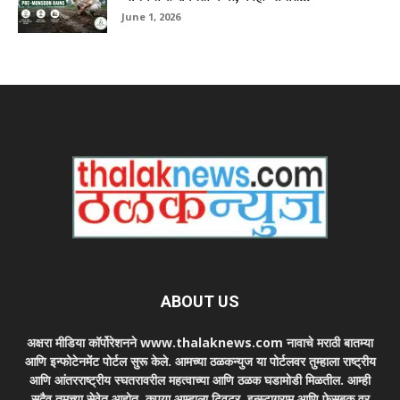
June 1, 2026
ABOUT US
अक्षरा मीडिया कॉर्पोरेशनने www.thalaknews.com नावाचे मराठी बातम्या
आणि इन्फोटेनमेंट पोर्टल सुरू केले. आमच्या ठळकन्युज या पोर्टलवर तुम्हाला राष्ट्रीय
आणि आंतरराष्ट्रीय स्घतरावरील महत्वाच्या आणि ठळक घडामोडी मिळतील. आम्ही
सदैव तुमच्या सेवेत आहोत. कृपया आम्हाला ट्विटर, इन्स्टाग्राम आणि फेसबुक वर