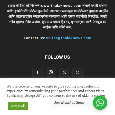
अक्षरा मीडिया कॉर्पोरेशनने www.thalaknews.com नावाचे मराठी बातम्या
आणि इन्फोटेनमेंट पोर्टल सुरू केले. आमच्या ठळकन्युज या पोर्टलवर तुम्हाला राष्ट्रीय
आणि आंतरराष्ट्रीय स्घतरावरील महत्वाच्या आणि ठळक घडामोडी मिळतील. आम्ही
सदैव तुमच्या सेवेत आहोत. कृपया आम्हाला ट्विटर, इन्स्टाग्राम आणि फेसबुक वर
लाईक आणि फॉलो करा.
Contact us:
editor@thalaknews.com
FOLLOW US
We use cookies on our website to give you the most relevant
experience by remembering your preferences and repeat visits.
Privacy Policy
Contact Us
By clicking “Accept All”, you consent to the use of ALL the cookies.
© thalaknews.com 2024 All Rights Reserved. Akshara Media
Join WhatsApp Group
Accept All
Corp.