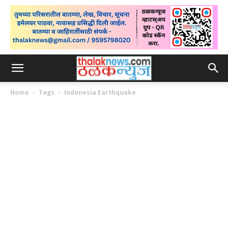
Home
Tags
Indonesia Earthquake