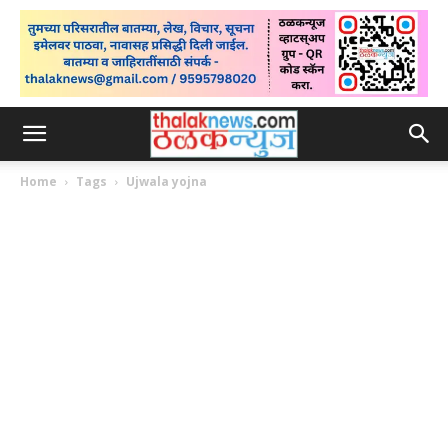
Home
Tags
Ujwala yojna