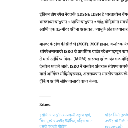
इंडियन डीप स्पेस नेटवर्क (IDSN): IDSN हे भारतातील बेंगळ
भारताच्या चांद्रयान-1 आणि चांद्रयान-2 चांद्र मोहिमांना सम
आणि एक 32-मीटर अँटेना असतात, ज्यामुळे अंतराळयानाश
मास्टर कंट्रोल फॅसिलिटी (MCF): MCF हासन, कर्नाटक येथे स
ऑपरेशन्ससाठी ISRO चे प्राथमिक ग्राउंड स्टेशन म्हणून काम कर
ते मार्स ऑर्बिटर मिशन (MOM) सारख्या खोल अंतराळ मोहिम
देखील म्हटले जाते. ISRO ने सखोल अंतराळ संप्रेषण समर्थन
मार्स ऑर्बिटर मोहिमेदरम्यान, अंतराळयान भारतीय ग्राउंड स
ट्रॅकिंग आणि संप्रेषणासाठी वापर केला.
Related
इस्रोचे आणखी एक यशस्वी उड्डाण पूर्ण,
पॉइंट निमो (poi
सिंगापूरचे 7 उपग्रह प्रक्षेपित, महिनाभरात
उपग्रहांची स्मशा
दुसरी यशस्वी मोहीम
graveyard)