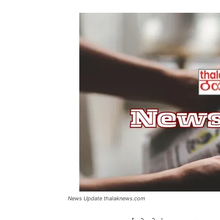
News Update thalaknews.com