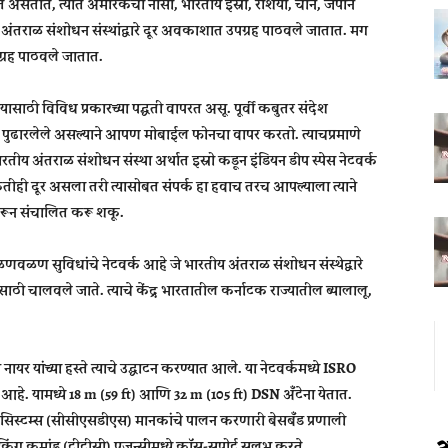
असतात, त्यात अमेरिकेची नासा, भारतीय इस्रो, रशिया, चीन, जपान
ंतराळ संशोधन संस्थांद्वारे दूर अवकाशात उपग्रह पाठवले जातात. मग
उपग्रह पाठवले जातात.
ाठी विविध प्रकारच्या पद्धती वापरत असू. पूर्वी कबुतर संदेश
पुढारलेले असल्याने आपण मोबाईल फोनचा वापर करतो. त्याचप्रमाणे
ारतीय अंतराळ संशोधन संस्था अर्थात इस्रो कडून इंडियन डीप स्पेस नेटवर्क
ीही दूर असला तरी त्यासोबत संपर्क हा हवाच तरच आपल्याला त्याने
रून संचालित करू शकू.
ळणवळण सुविधांचे नेटवर्क आहे जे भारतीय अंतराळ संशोधन संस्थेद्वारे
ठी चालवले जाते. त्याचे केंद्र भारतातील कर्नाटक राज्यातील ब्यालालू,
र यांच्या हस्ते त्याचे उद्घाटन करण्यात आले. या नेटवर्कमध्ये ISRO
ट आहे. यामध्ये 18 m (59 ft) आणि 32 m (105 ft) DSN अँटेना येतात.
डेटा सिस्टम्स (सीसीएसडीएस) मानकांचे पालन करणारी बेसबँड प्रणाली
ॅकिंग कमांड (टीटीसी) एजन्सींमध्ये क्रॉस-सपोर्ट सुलभ करते.