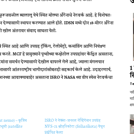
ुरूजवळील ब्यालालू येथे स्थित मोठ्या अँटेनाचे नेटवर्क आहे. हे विशेषतः
र्थन देण्यासाठी स्थापन करण्यात आले होते. IDSN मध्ये दोन 18-मीटर अँटेना
ी खोल अंतरावर संवाद साधता येतो.
्थित आहे आणि उपग्रह ट्रॅकिंग, टेलीमेट्री, कमांडिंग आणि नियंत्रण
ते. MCF हे प्रामुख्याने पृथ्वीच्या कक्षेतील उपग्रहांवर केंद्रित असताना,
ांना समर्थन देण्यासाठी देखील वापरले गेले आहे, ज्याला मंगलयान
1
ासाठी आंतरराष्ट्रीय भागीदारांसोबतही सहकार्य केले आहे. उदाहरणार्थ,
स
्टेशनच्या आवाक्याबाहेर असताना ISRO ने NASA च्या डीप स्पेस नेटवर्कचा
T
नव
मा
क्ष
nt nemo) – कृत्रिम
ISRO ने नेक्स्ट-जनरल नेव्हिगेशन उपग्रह
नभूमी (satellite
NVS-01 श्रीहरिकोटा (Sriharikota) येथून
प्रक्षेपित केला