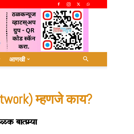
आणखी
etwork) म्हणजे काय?
ळक बातम्या