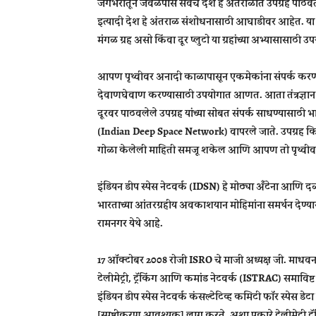
जगभरातून जवळपास सर्वच देश हे अंतराळात उपग्रह पाठवत 
इत्यादी देश हे अंतराळ संशोधनासाठी आघाडीवर आहेत. या अ
मंगळ ग्रह असो किंवा दूर प्लुटो या ग्रहांच्या अभ्यासासाठी 
आपण पृथ्वीवर अनादी काळापासून एकमेकांना संपर्क करण्यास
देवाणघेवाण करण्यासाठी उपयोगात आणत. आता तंत्रज्ञान 
दूरवर पाठवलेले उपग्रह यांच्या सोबत संपर्क साधण्यासाठी भ
(Indian Deep Space Network) वापरले जाते. उपग्रह कित
गोळा केलेली माहिती समजू शकेल आणि आपण तो पृथ्वीव
इंडियन डीप स्पेस नेटवर्क (IDSN) हे मोठ्या अँटेना आणि द
भारताच्या आंतरग्रहीय अवकाशयान मोहिमांना समर्थन देण्यासा
रामनगर येथे आहे.
17 ऑक्टोबर 2008 रोजी ISRO चे माजी अध्यक्ष जी. माधवन नाय
टेलीमेट्री, ट्रॅकिंग आणि कमांड नेटवर्क (ISTRAC) समाविष्
इंडियन डीप स्पेस नेटवर्क कंसल्टेटिव्ह कमिटी फॉर स्पेस 
[स्पष्टीकरण आवश्यक] लागू करते, अशा प्रकारे टेलीमेट्री ट्र