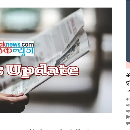
आ
इ
T
दर
जात
अप
सि
कर