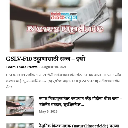
GSLV-F10 उड्डाणासाठी सज्ज – इस्रो
Team ThalakNews
-
August 10, 2021
GSLV-F10 12 ऑगस्ट 2021 रोजी सतीश धवन स्पेस सेंटर SHAR वरून EOS-03 लाँच
करणार आहे. भू-समकालिक उपग्रह प्रक्षेपण वाहन- F10 (GSLV-F10) सतीश धवन स्पेस
सेंटर...
बंगाल निवडणुकांनंतर पंतप्रधान नरेंद्र मोदींचा मोठा दावा –
शांततेत मतदान, सुरक्षिततेवर...
May 5, 2026
नैसर्गिक किटकनाशक (natural insecticide) घरच्या