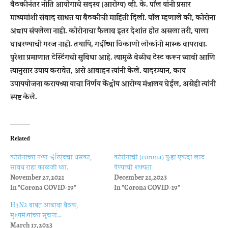
बैठकीनंतर नीति आयोगाचे सदस्य (आरोग्य) व्ही. के. पॉल यांनी प्रसार
माध्यमांशी संवाद साधत या बैठकीची माहिती दिली. पॉल म्हणाले की, कोरोना
अद्याप संपलेला नाही. कोरोनाचा फैलाव इतर देशांत होत असला तरी, याला
घाबरण्याची गरज नाही. तथापि, गर्दीच्या ठिकाणी लोकांनी मास्क वापरावा.
पुरेशा प्रमाणात टेस्टिंगची सुविधा आहे. त्यामुळे वेळीच टेस्ट करून घ्यावी आणि
त्यानुसार उपाय करावेत, असे आवाहन त्यांनी केले. यादरम्यान, काय
उपाययोजना करायच्या याचा निर्णय केंद्रीय आरोग्य मंत्रालय घेईल, असेही त्यांनी
स्पष्ट केले.
Related
कोरोनाच्या नव्या व्हेरिएंटचा धसका,
कोरोनाची (corona) पुन्हा एकदा लाट
सावध राहा काळजी घ्या.
येण्याची शक्यता
November 27, 2021
December 21, 2023
In "Corona COVID-19"
In "Corona COVID-19"
H3N2 बाबत आढावा बैठक,
मुख्यमंत्र्यांच्या सूचना…
March 17, 2023