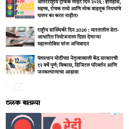
आंतरराष्ट्रीय ट्रॅफिक लाईट दिन २०२६ : इतिहास,
महत्त्व, रोचक तथ्ये आणि लोक वाहतूक नियमांचे
पालन का करत नाहीत?
राष्ट्रीय सांख्यिकी दिन 2026 : भारतातील डेटा-
आधारित नियोजनाला दिशा देणाऱ्या
महालनोबिस यांना अभिवादन
पंतप्रधान मोदींच्या नेतृत्वाखाली केंद्र सरकारची
१२ वर्षे पूर्ण; विकास, डिजिटल परिवर्तन आणि
जनकल्याणाचा आढावा
ठळक बातम्या