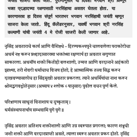
जयंती साजरी केली जाते. पुराणानुसार या दिवशी भगवान श्री विष्णूने 
भक्त प्रल्हादच्या रक्षणासाठी नरसिंहाचा अवतार घेतला होता. या 
कारणास्तव हा दिवस संपूर्ण भारतभर भगवान नरसिंहाची जयंती म्हणून 
साजरा केला जातो. हिंदू कॅलेंडरनुसार, यावर्षी भगवान श्री नरसिंह 
कल्याणी यांची जयंती 4 मे रोजी साजरी केली जाणार आहे.
नृसिंह अवताराचे कार्य आणि वैशिष्ट्ये – हिरण्यकश्यपूने चालवलेला पराकोटीचा
अधर्म नष्ट करून प्रल्हादासारख्या भक्तांच्या रक्षणार्थ हा अवतार सगुणात
साकारला. अधर्मीय शक्ती कितीही बलशाली, उन्मत्त आणि वरदानाने अहंकारी
झाल्या, तरी शेवटी धर्माचाच विजय होतो, हे आध्यात्मिक तत्त्व सिद्ध करून
दाखवण्यासाठीच हा सिंहमुखी अवतार प्रकटला. त्याने अधर्मियांचा नाश करून
श्रीमद्भगवद्गीतेनुसार (अध्याय ४ श्‍लोक ८ यानुसार) पुढील वचन पूर्ण केले.
परित्राणाय साधूनां विनाशाय च दुष्कृताम् ।
धर्मसंस्थापनार्थाय सम्भवामि युगे युगे ॥
नृसिंह अवतार अतिशय शक्तीशाली आणि उग्र स्वरूपात प्रगटला; कारण शत्रूची
जशी शक्ती आणि वरदानप्राप्ती असते, त्याला स्मरून अवतार प्रकट होतो. नृसिंह