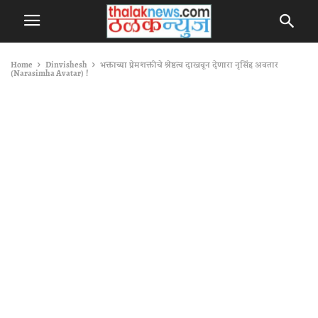
Home
Dinvishesh
भक्ताच्या प्रेमशक्तीचे श्रेष्ठत्व दाखवून देणारा नृसिंह अवतार
(Narasimha Avatar) !