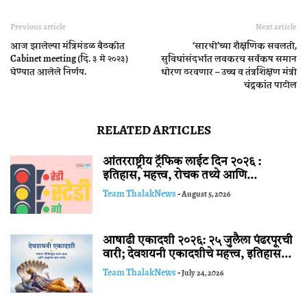
Previous article
Next article
आज झालेल्या मंत्रिमंडळ बैठकीत
‘सारथी’च्या शैक्षणिक सवलती,
Cabinet meeting (दि. ३ मे २०२३)
सुविधांसंदर्भात लवकरच सर्वंकष समान
घेण्यात आलेले निर्णय.
धोरण ठरवणार – उच्च व तंत्रशिक्षण मंत्री
चंद्रकांत पाटील
RELATED ARTICLES
आंतरराष्ट्रीय ट्रॅफिक लाईट दिन २०२६ :
इतिहास, महत्त्व, रोचक तथ्ये आणि...
Team ThalakNews
-
August 5, 2026
आषाढी एकादशी २०२६: २५ जुलैला पंढरपूरची
वारी; देवशयनी एकादशीचे महत्त्व, इतिहास...
Team ThalakNews
-
July 24, 2026