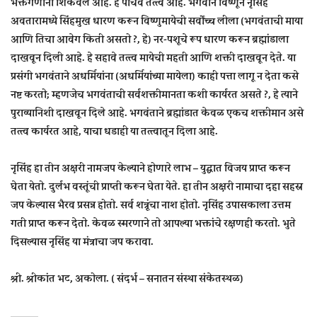
भक्तगणांना शिकवले आहे. हे पाचवे तत्त्व आहे. भगवान विष्णूने नृसिंह
अवतारामध्ये सिंहमुख धारण करून विष्णुमायेची सर्वोच्च लीला (भगवंताची माया
आणि तिचा आवेग किती असतो ?, हे) नर-पशूचे रूप धारण करून ब्रह्मांडाला
दाखवून दिली आहे. हे सहावे तत्त्व मायेची महती आणि शक्ती दाखवून देते. या
प्रसंगी भगवंताने अधर्मियांना (अधर्मियांच्या मायेला) काही पत्ता लागू न देता कसे
नष्ट करतो; म्हणजेच भगवंताची सर्वशक्तीमानता कशी कार्यरत असते ?, हे त्याने
पुराव्यानिशी दाखवून दिले आहे. भगवंताने ब्रह्मांडात केवळ एकच शक्तीमान असे
तत्त्व कार्यरत आहे, याचा धडाही या तत्त्वातून दिला आहे.
नृसिंह हा तीन अक्षरी नामजप केल्याने होणारे लाभ – युद्धात विजय प्राप्त करून
घेता येतो. दुर्लभ वस्तूंची प्राप्ती करून घेता येते. हा तीन अक्षरी नामाचा दहा सहस्र
जप केल्यास भैरव प्रसन्न होतो. सर्व शत्रूंचा नाश होतो. नृसिंह उपासकाला उत्तम
गती प्राप्त करून देतो. केवळ स्मरणाने तो आपल्या भक्तांचे रक्षणही करतो. भुते
दिसल्यास नृसिंह या मंत्राचा जप करावा.
श्री. श्रीकांत भट, अकोला. ( संदर्भ – सनातन संस्था संकेतस्थळ)