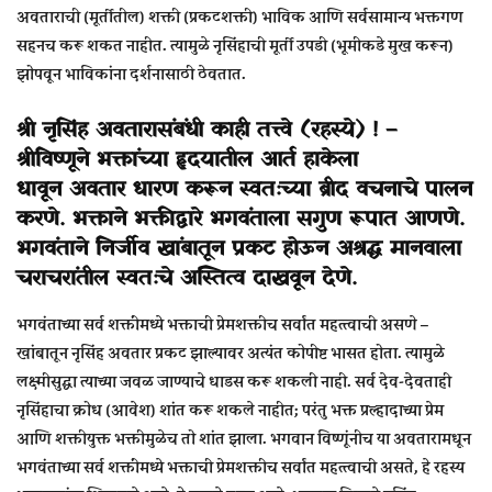
अवताराची (मूर्तीतील) शक्ती (प्रकटशक्ती) भाविक आणि सर्वसामान्य भक्तगण
सहनच करू शकत नाहीत. त्यामुळे नृसिंहाची मूर्ती उपडी (भूमीकडे मुख करून)
झोपवून भाविकांना दर्शनासाठी ठेवतात.
श्री नृसिंह अवतारासंबंधी काही तत्त्वे (रहस्ये) ! –
श्रीविष्णूने भक्तांच्या हृदयातील आर्त हाकेला
धावून अवतार धारण करून स्वतःच्या ब्रीद वचनाचे पालन
करणे. भक्ताने भक्तीद्वारे भगवंताला सगुण रूपात आणणे.
भगवंताने निर्जीव खांबातून प्रकट होऊन अश्रद्ध मानवाला
चराचरांतील स्वतःचे अस्तित्व दाखवून देणे.
भगवंताच्या सर्व शक्तींमध्ये भक्ताची प्रेमशक्तीच सर्वांत महत्त्वाची असणे –
खांबातून नृसिंह अवतार प्रकट झाल्यावर अत्यंत कोपीष्ट भासत होता. त्यामुळे
लक्ष्मीसुद्धा त्याच्या जवळ जाण्याचे धाडस करू शकली नाही. सर्व देव-देवताही
नृसिंहाचा क्रोध (आवेश) शांत करू शकले नाहीत; परंतु भक्त प्रल्हादाच्या प्रेम
आणि शक्तीयुक्त भक्तीमुळेच तो शांत झाला. भगवान विष्णूंनीच या अवतारामधून
भगवंताच्या सर्व शक्तींमध्ये भक्ताची प्रेमशक्तीच सर्वांत महत्त्वाची असते, हे रहस्य