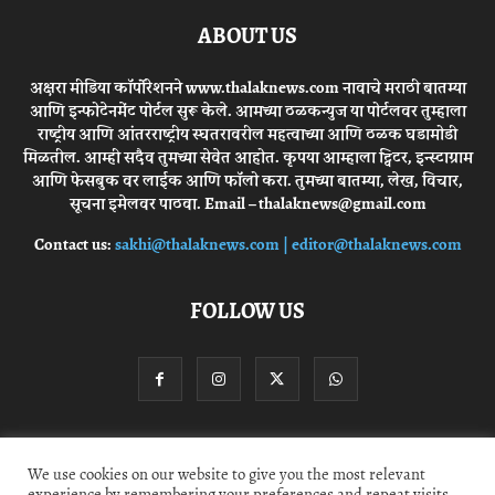
ABOUT US
अक्षरा मीडिया कॉर्पोरेशनने www.thalaknews.com नावाचे मराठी बातम्या
आणि इन्फोटेनमेंट पोर्टल सुरू केले. आमच्या ठळकन्युज या पोर्टलवर तुम्हाला
राष्ट्रीय आणि आंतरराष्ट्रीय स्घतरावरील महत्वाच्या आणि ठळक घडामोडी
मिळतील. आम्ही सदैव तुमच्या सेवेत आहोत. कृपया आम्हाला ट्विटर, इन्स्टाग्राम
आणि फेसबुक वर लाईक आणि फॉलो करा. तुमच्या बातम्या, लेख, विचार,
सूचना इमेलवर पाठवा. Email – thalaknews@gmail.com
Contact us:
sakhi@thalaknews.com | editor@thalaknews.com
FOLLOW US
Privacy Policy
Contact Us
We use cookies on our website to give you the most relevant
experience by remembering your preferences and repeat visits.