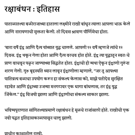
रक्षाबंधन : इतिहास
पाताळातल्या बळीराजाच्या हाताला लक्ष्मीने राखी बांधून त्याला आपला भाऊ केले
आणि नारायणाची मुक्तता केली. तो दिवस श्रावण पौर्णिमेचा होता.
‘बारा वर्षे इंद्र आणि दैत्य यांच्यात युद्ध चालले. आपली १२ वर्षे म्हणजे त्यांचे १२
दिवस. इंद्र थकून गेला होता आणि दैत्य वरचढ होत होते. इंद्र त्या युद्धातून स्वतःचे
प्राण वाचवून पळून जाण्याच्या सिद्धतेत होता. इंद्राची ही व्यथा ऐकून इंद्राणी गुरूंना
शरण गेली. गुरु बृहस्पति ध्यान लावून इंद्राणीला म्हणाले, ‘‘जर तू आपल्या
पातिव्रत्य बळाचा उपयोग करून हा संकल्प केलास की, माझे पतीदेव सुरक्षित
रहावेत आणि इंद्राच्या उजव्या मनगटावर एक धागा बांधलास, तर इंद्र युद्ध
जिंकेल.’’ इंद्र विजयी झाला आणि इंद्राणीचा संकल्प साकार झाला.
भविष्यपुराणात सांगितल्याप्रमाणे रक्षाबंधन हे मूळचे राजांसाठी होते. राखीची एक
नवी पद्धत इतिहासकाळापासून चालू झाली.
प्राचीन काळातील राखी.