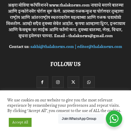
अक्षरा मीडिया कॉर्पोरेशनने www.thalaknews.com नावाचे मराठी बातम्या
आणि इन्फोटेनमेंट पोर्टल सुरू केले. आमच्या ठळकन्युज या पोर्टलवर तुम्हाला
राष्ट्रीय आणि आंतरराष्ट्रीय स्घतरावरील महत्वाच्या आणि ठळक घडामोडी
मिळतील. आम्ही सदैव तुमच्या सेवेत आहोत. कृपया आम्हाला ट्विटर, इन्स्टाग्राम
आणि फेसबुक वर लाईक आणि फॉलो करा. तुमच्या बातम्या, लेख, विचार,
सूचना इमेलवर पाठवा. Email – thalaknews@gmail.com
Contact us:
sakhi@thalaknews.com | editor@thalaknews.com
FOLLOW US
We use cookies on our website to give you the most relevant
experience by remembering your preferences and repeat visits.
Privacy Policy
Contact Us
By clicking “Accept All”, you consent to the use of ALL the cookies.
Join WhatsApp Group
© thalaknews.com 2024 All Rights Reserved. Akshara Media Corp.
Accept All