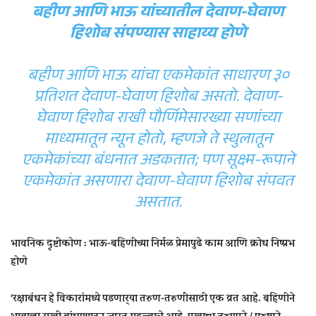
बहीण आणि भाऊ यांच्यातील देवाण-घेवाण
हिशोब संपण्यास साहाय्य होणे
बहीण आणि भाऊ यांचा एकमेकांत साधारण ३०
प्रतिशत देवाण-घेवाण हिशोब असतो. देवाण-
घेवाण हिशोब राखी पौर्णिमेसारख्या सणांच्या
माध्यमातून न्यून होतो, म्हणजे ते स्थुलातून
एकमेकांच्या बंधनात अडकतात; पण सूक्ष्म-रूपाने
एकमेकांत असणारा देवाण-घेवाण हिशोब संपवत
असतात.
भावनिक दृष्टीकोण : भाऊ-बहिणीच्या निर्मळ प्रेमापुढे काम आणि क्रोध निष्प्रभ
होणे
‘रक्षाबंधन हे विकारांमध्ये पडणार्‍या तरुण-तरुणींसाठी एक व्रत आहे. बहिणीने
भावाला राखी बांधण्याहून जास्त महत्त्वाचे आहे, एखाद्या तरुणाने / पुरुषाने