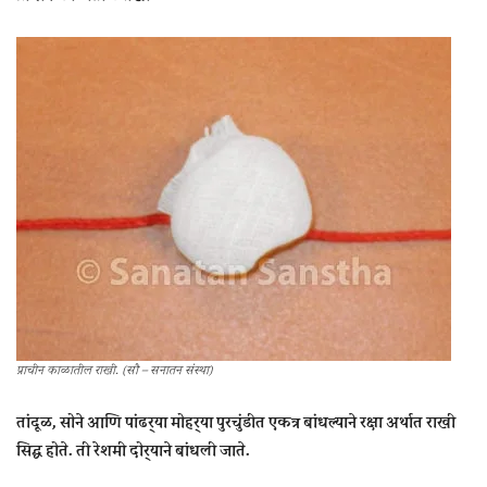
प्राचीन काळातील राखी. (सौ – सनातन संस्था)
तांदूळ, सोने आणि पांढर्‍या मोहर्‍या पुरचुंडीत एकत्र बांधल्याने रक्षा अर्थात राखी
सिद्ध होते. ती रेशमी दोर्‍याने बांधली जाते.