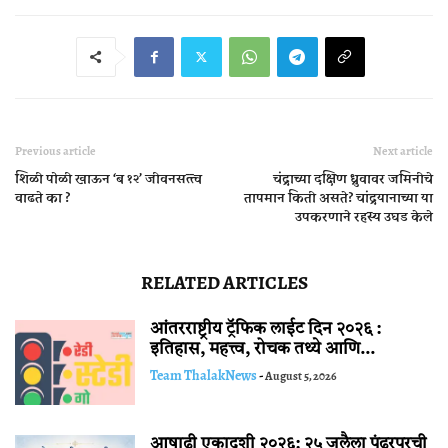
Previous article
Next article
शिळी पोळी खाऊन ‘ब १२’ जीवनसत्त्व
चंद्राच्या दक्षिण ध्रुवावर जमिनीचे
वाढते का ?
तापमान किती असते? चांद्रयानाच्या या
उपकरणाने रहस्य उघड केले
RELATED ARTICLES
आंतरराष्ट्रीय ट्रॅफिक लाईट दिन २०२६ :
इतिहास, महत्त्व, रोचक तथ्ये आणि...
Team ThalakNews
-
August 5, 2026
आषाढी एकादशी २०२६: २५ जुलैला पंढरपूरची