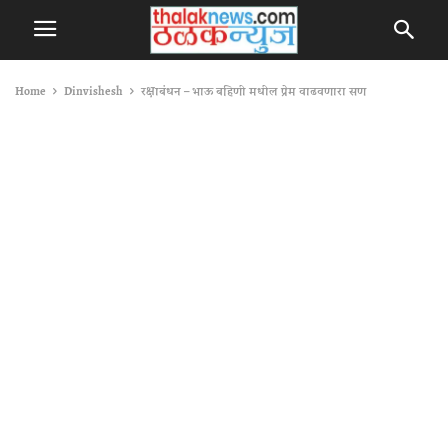
Home
Dinvishesh
रक्षाबंधन – भाऊ बहिणी मधील प्रेम वाढवणारा सण