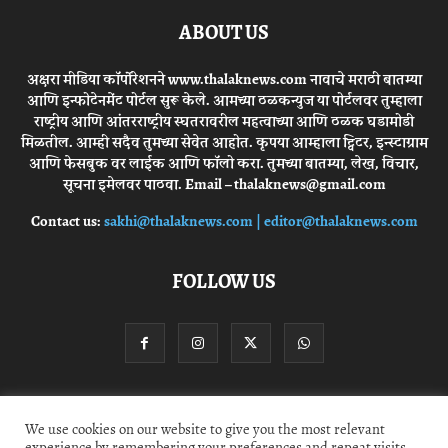
ABOUT US
अक्षरा मीडिया कॉर्पोरेशनने www.thalaknews.com नावाचे मराठी बातम्या
आणि इन्फोटेनमेंट पोर्टल सुरू केले. आमच्या ठळकन्युज या पोर्टलवर तुम्हाला
राष्ट्रीय आणि आंतरराष्ट्रीय स्घतरावरील महत्वाच्या आणि ठळक घडामोडी
मिळतील. आम्ही सदैव तुमच्या सेवेत आहोत. कृपया आम्हाला ट्विटर, इन्स्टाग्राम
आणि फेसबुक वर लाईक आणि फॉलो करा. तुमच्या बातम्या, लेख, विचार,
सूचना इमेलवर पाठवा. Email – thalaknews@gmail.com
Contact us:
sakhi@thalaknews.com | editor@thalaknews.com
FOLLOW US
Privacy Policy
Contact Us
We use cookies on our website to give you the most relevant
experience by remembering your preferences and repeat visits.