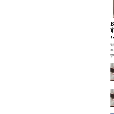
B
इ
T
एअ
आढ
दु