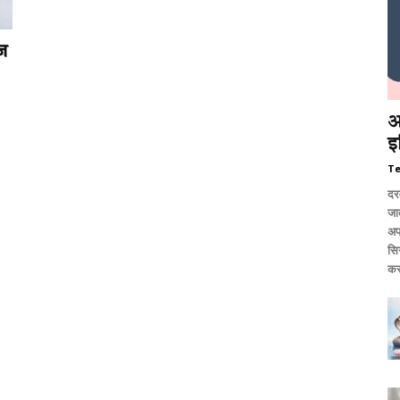
ज
आ
इ
T
दर
जात
अप
सि
कर