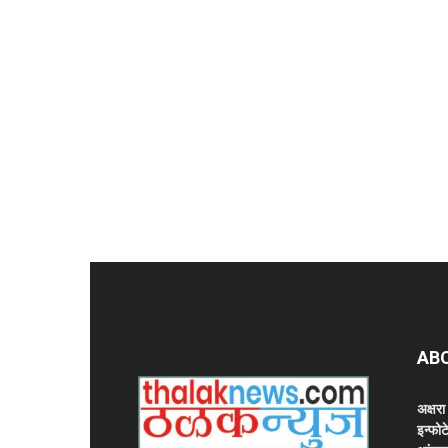
AB
अक्षर
इन्फोट