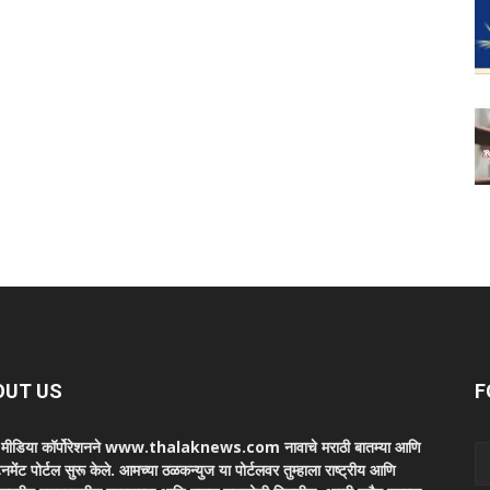
OUT US
F
ा मीडिया कॉर्पोरेशनने www.thalaknews.com नावाचे मराठी बातम्या आणि
ेनमेंट पोर्टल सुरू केले. आमच्या ठळकन्युज या पोर्टलवर तुम्हाला राष्ट्रीय आणि