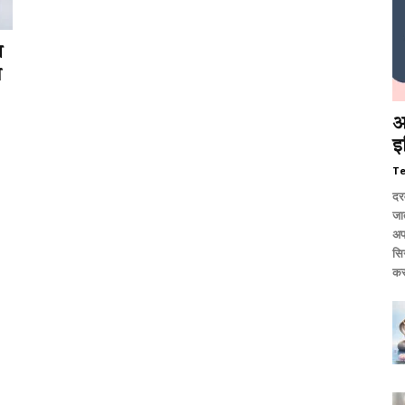
ष
ा
आ
इ
T
दर
जात
अप
सि
कर