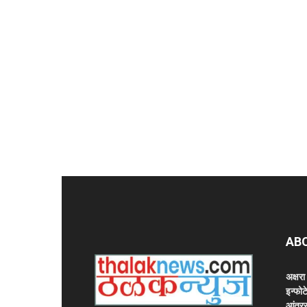
AB
अक्षर
इन्फोट
आंतरर