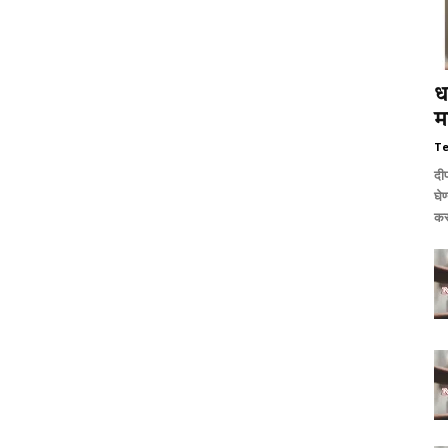
ध
म
T
दीप
घेण
कर