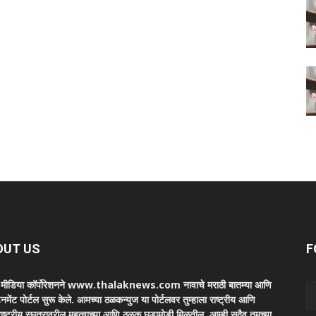
OUT US
F
ा मीडिया कॉर्पोरेशनने www.thalaknews.com नावाचे मराठी बातम्या आणि
ेनमेंट पोर्टल सुरू केले. आमच्या ठळकन्युज या पोर्टलवर तुम्हाला राष्ट्रीय आणि
ाष्ट्रीय स्घतरावरील महत्वाच्या आणि ठळक घडामोडी मिळतील. आम्ही सदैव तुमच्या