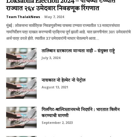
Loksabha Election 2024 – पाचव्या टप्प्यात
राज्यात २६४ उमेदवार निवडणूक रिंगणात
Team ThalakNews
-
May 7, 2024
मुंबई : लोकसभा सार्वत्रिक निवडणुकीच्या पाचव्या टप्प्यात राज्यातील 13 मतदारसंघात
नामनिर्देशन पत्र दाखल करण्याची प्रक्रिया पूर्ण झाली आहे. यात छाननीनंतर 301 उमेदवारांचे
अर्ज पात्र ठरले होते. त्यातील 37 उमेदवारांनी माघार घेतल्याने आता...
तालिबान सरकारला मान्यता नाही – संयुक्त राष्ट्रे
July 3, 2024
नाशकात नो हेल्मेट नो पेट्रोल
August 13, 2021
गिलगिट-बाल्टिस्तानमध्ये निदर्शने : भारतात विलीन
करण्याची मागणी
September 2, 2023